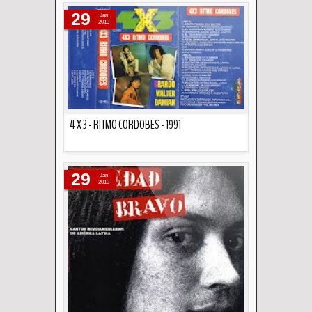
29
Jan
2013
4 X 3 - RITMO CORDOBES - 1991
Descripción
29
Jan
2013