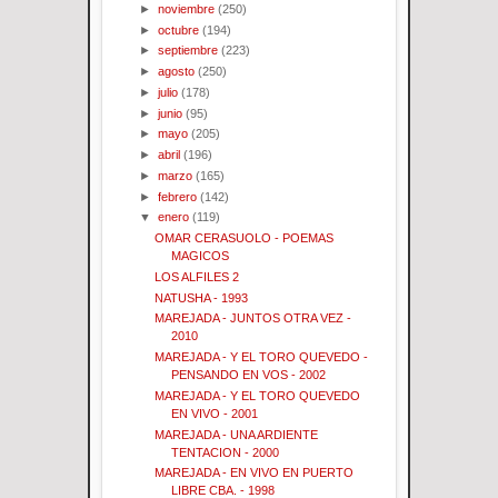
►
noviembre
(250)
►
octubre
(194)
►
septiembre
(223)
►
agosto
(250)
►
julio
(178)
►
junio
(95)
►
mayo
(205)
►
abril
(196)
►
marzo
(165)
►
febrero
(142)
▼
enero
(119)
OMAR CERASUOLO - POEMAS
MAGICOS
LOS ALFILES 2
NATUSHA - 1993
MAREJADA - JUNTOS OTRA VEZ -
2010
MAREJADA - Y EL TORO QUEVEDO -
PENSANDO EN VOS - 2002
MAREJADA - Y EL TORO QUEVEDO
EN VIVO - 2001
MAREJADA - UNA ARDIENTE
TENTACION - 2000
MAREJADA - EN VIVO EN PUERTO
LIBRE CBA. - 1998