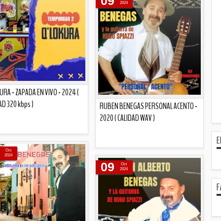
09
2024
KURA - ZAPADA EN VIVO - 2024 (
AD 320 kbps )
RUBEN BENEGAS PERSONAL ACENTO -
2020 ( CALIDAD WAV )
E
Descripción
Oct
Descripción
2024
09
Oct
2024
F