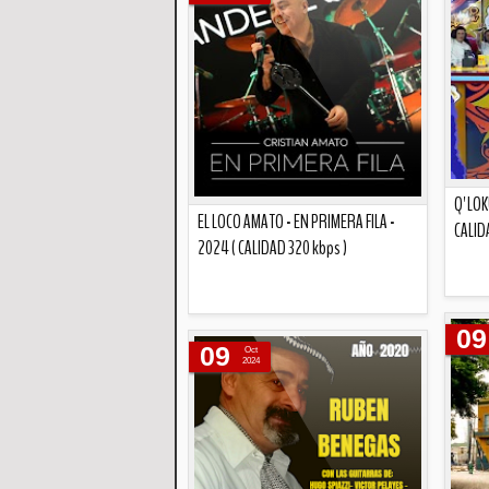
Q' LO
EL LOCO AMATO - EN PRIMERA FILA -
CALID
2024 ( CALIDAD 320 kbps )
Descripción
09
09
Oct
2024