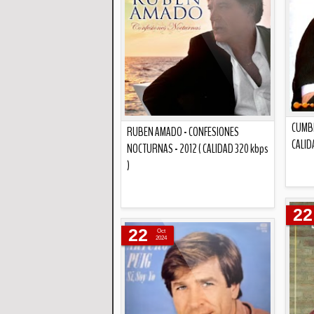
CUMBI
RUBEN AMADO - CONFESIONES
CALID
NOCTURNAS - 2012 ( CALIDAD 320 kbps
)
22
Descripción
22
Oct
2024