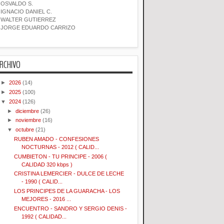
OSVALDO S.
IGNACIO DANIEL C.
WALTER GUTIERREZ
JORGE EDUARDO CARRIZO
RCHIVO
►
2026
(14)
►
2025
(100)
▼
2024
(126)
►
diciembre
(26)
►
noviembre
(16)
▼
octubre
(21)
RUBEN AMADO - CONFESIONES
NOCTURNAS - 2012 ( CALID...
CUMBIETON - TU PRINCIPE - 2006 (
CALIDAD 320 kbps )
CRISTINA LEMERCIER - DULCE DE LECHE
- 1990 ( CALID...
LOS PRINCIPES DE LA GUARACHA - LOS
MEJORES - 2016 ...
ENCUENTRO - SANDRO Y SERGIO DENIS -
1992 ( CALIDAD...