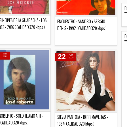
B
RINCIPES DE LA GUARACHA - LOS
ENCUENTRO - SANDRO Y SERGIO
ES - 2016 ( CALIDAD 320 kbps )
DENIS - 1992 ( CALIDAD 320 kbps )
D
Descripción
Descripción
Oct
22
Oct
2024
2024
ROBERTO - SOLO TE AMO A TI -
SILVIA PANTOJA - 18 PRIMAVERAS -
 CALIDAD 320 kbps )
1987 ( CALIDAD 320 kbps )