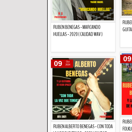
RUBEN
RUBEN BENEGAS - MARCANDO
GUITA
HUELLAS - 2020 ( CALIDAD WAV )
Descripción
09
09
Oct
2024
RUBEN
RUBEN ALBERTO BENEGAS - CON TODA
FOLKL