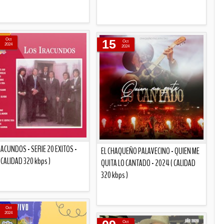
Descripción
Descripción
Oct
15
Oct
2024
2024
RACUNDOS - SERIE 20 EXITOS -
EL CHAQUEÑO PALAVECINO - QUIEN ME
 CALIDAD 320 kbps )
QUITA LO CANTADO - 2024 ( CALIDAD
320 kbps )
Descripción
Oct
Descripción
2024
Oct