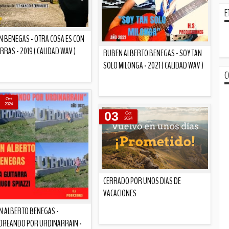
E
 BENEGAS - OTRA COSA ES CON
RRAS - 2019 ( CALIDAD WAV )
RUBEN ALBERTO BENEGAS - SOY TAN
SOLO MILONGA - 2021 ( CALIDAD WAV )
C
Descripción
Oct
Descripción
2024
03
Oct
2024
CERRADO POR UNOS DIAS DE
VACACIONES
 ALBERTO BENEGAS -
OREANDO POR URDINARRAIN -