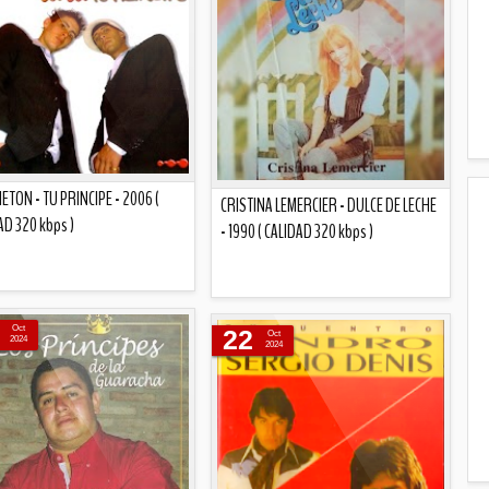
ETON - TU PRINCIPE - 2006 (
CRISTINA LEMERCIER - DULCE DE LECHE
AD 320 kbps )
- 1990 ( CALIDAD 320 kbps )
Descripción
Descripción
Oct
22
Oct
2024
2024