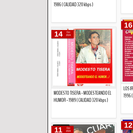
1986 ( CALIDAD 320 kbps )
16
Descripción
14
Oct
2024
LOS I
MODESTO TISERA - MODESTEANDO EL
1996 (
HUMOR - 1989 ( CALIDAD 320 kbps )
Descripción
12
11
Oct
2024