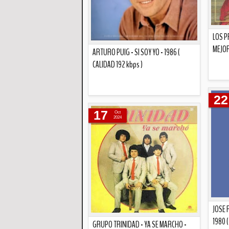
LOS P
MEJOR
ARTURO PUIG - SI SOY YO - 1986 (
CALIDAD 192 kbps )
22
Descripción
17
Oct
2024
JOSE 
1980 (
GRUPO TRINIDAD - YA SE MARCHO -