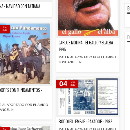
NA - NAVIDAD CON TATIANA
B
Descripción
Dec
2019
D
CARLOS MOLINA - EL GALLO Y EL ALBA -
1996
MATERIAL APORTADO POR EL AMIGO
JOSE ANGEL N.
Descripción
04
Dec
2019
DORES CON FUNDAMENTOS -
RIAL APORTADO POR EL AMIGO
ANGEL N.
RODOLFO LEMBLE - PAYADOR - 1982
Descripción
MATERIAL APORTADO POR EL AMIGO
Dec