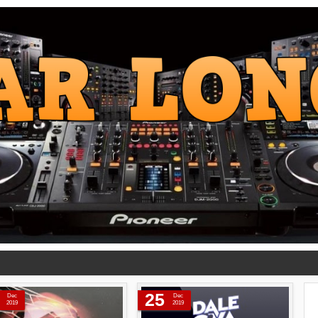
25
Dec
Dec
2019
2019