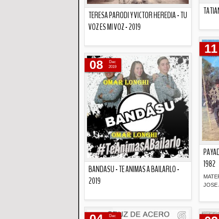
TATIA
TERESA PARODI Y VICTOR HEREDIA - TU
VOZ ES MI VOZ - 2019
11
Descripción
08
Dec
2019
PAYA
1982
BANDASU - TE ANIMAS A BAILARLO -
MATE
2019
JOSE 
Descripción
04
Dec