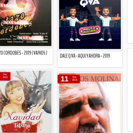
O CORDOBES - 2019 ( VARIOS )
DALE Q VA - AQUI Y AHORA - 2019
Descripción
Descripción
Dec
11
Dec
2019
2019