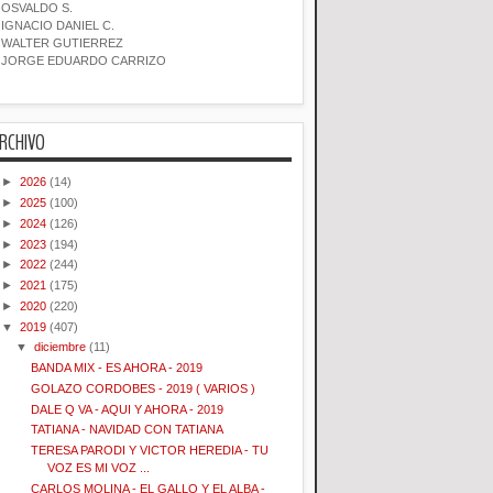
OSVALDO S.
IGNACIO DANIEL C.
WALTER GUTIERREZ
JORGE EDUARDO CARRIZO
RCHIVO
►
2026
(14)
►
2025
(100)
►
2024
(126)
►
2023
(194)
►
2022
(244)
►
2021
(175)
►
2020
(220)
▼
2019
(407)
▼
diciembre
(11)
BANDA MIX - ES AHORA - 2019
GOLAZO CORDOBES - 2019 ( VARIOS )
DALE Q VA - AQUI Y AHORA - 2019
TATIANA - NAVIDAD CON TATIANA
TERESA PARODI Y VICTOR HEREDIA - TU
VOZ ES MI VOZ ...
CARLOS MOLINA - EL GALLO Y EL ALBA -