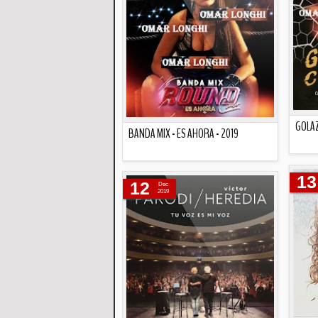
GOLAZ
BANDA MIX - ES AHORA - 2019
Descripción
13
12
Dec
2019