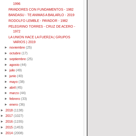
1996
PAYADORES CON FUNDAMENTOS - 1982
BANDASU - TE ANIMAS A BAILARLO - 2019
RODOLFO LEMBLE - PAYADOR - 1982
PELEGRINO TORRES - CRUZ DE ACERO -
1972
LA UNION HACE LA FUERZA ( GRUPOS
VARIOS ) 2019
►
noviembre
(25)
►
octubre
(17)
►
septiembre
(25)
►
agosto
(44)
►
julio
(49)
►
junio
(40)
►
mayo
(38)
►
abril
(45)
►
marzo
(44)
►
febrero
(33)
►
enero
(36)
►
2018
(1138)
►
2017
(1027)
►
2016
(1155)
►
2015
(1453)
►
2014
(2008)