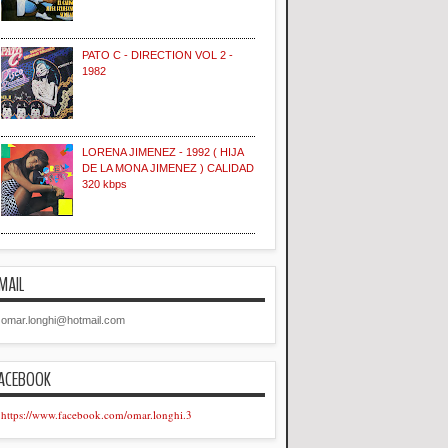
PATO C - DIRECTION VOL 2 -
1982
LORENA JIMENEZ - 1992 ( HIJA
DE LA MONA JIMENEZ ) CALIDAD
320 kbps
MAIL
omar.longhi@hotmail.com
ACEBOOK
https://www.facebook.com/omar.longhi.3