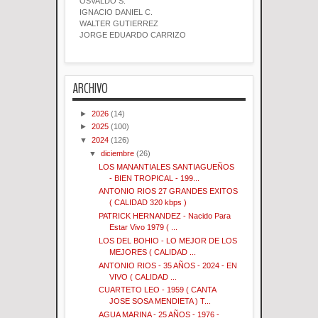
OSVALDO S.
IGNACIO DANIEL C.
WALTER GUTIERREZ
JORGE EDUARDO CARRIZO
ARCHIVO
►
2026
(14)
►
2025
(100)
▼
2024
(126)
▼
diciembre
(26)
LOS MANANTIALES SANTIAGUEÑOS
- BIEN TROPICAL - 199...
ANTONIO RIOS 27 GRANDES EXITOS
( CALIDAD 320 kbps )
PATRICK HERNANDEZ - Nacido Para
Estar Vivo 1979 ( ...
LOS DEL BOHIO - LO MEJOR DE LOS
MEJORES ( CALIDAD ...
ANTONIO RIOS - 35 AÑOS - 2024 - EN
VIVO ( CALIDAD ...
CUARTETO LEO - 1959 ( CANTA
JOSE SOSA MENDIETA ) T...
AGUA MARINA - 25 AÑOS - 1976 -