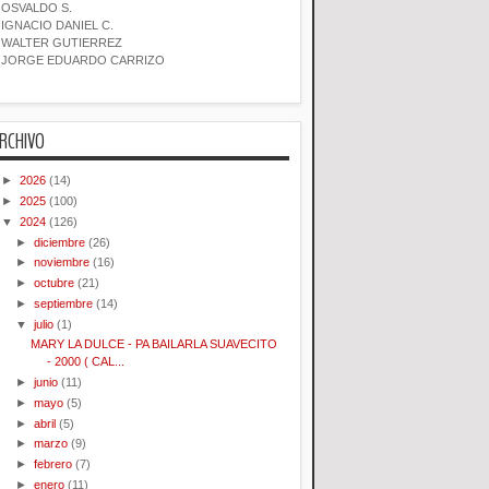
OSVALDO S.
IGNACIO DANIEL C.
WALTER GUTIERREZ
JORGE EDUARDO CARRIZO
RCHIVO
►
2026
(14)
►
2025
(100)
▼
2024
(126)
►
diciembre
(26)
►
noviembre
(16)
►
octubre
(21)
►
septiembre
(14)
▼
julio
(1)
MARY LA DULCE - PA BAILARLA SUAVECITO
- 2000 ( CAL...
►
junio
(11)
►
mayo
(5)
►
abril
(5)
►
marzo
(9)
►
febrero
(7)
►
enero
(11)