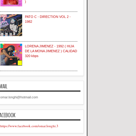
)
PATO C - DIRECTION VOL 2 -
1982
LORENA JIMENEZ - 1992 ( HIJA
DE LA MONA JIMENEZ ) CALIDAD
320 kbps
MAIL
omar.longhi@hotmail.com
ACEBOOK
https://www.facebook.com/omar.longhi.3