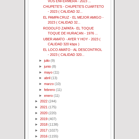
VOS ENFERMERA - 2023 ...
CHUPETE'S - CHUPETE'S CUARTETO
- 2023 ( CALIDAD 32...
EL PAMPA CRUZ - EL MEJOR AMIGO -
2023 ( CALIDAD 32...
RODOLFO ZAPATA - EL TOQUE
TOQUE DE HURACAN - 1976 ...
UBER AMATO - AYER Y HOY - 2023 (
CALIDAD 320 kbps )
EL LOCO AMATO - AL DESCONTROL
- 2023 ( CALIDAD 320...
►
julio
(9)
►
junio
(8)
►
mayo
(11)
►
abril
(13)
►
marzo
(10)
►
febrero
(11)
►
enero
(11)
►
2022
(244)
►
2021
(175)
►
2020
(220)
►
2019
(407)
►
2018
(1138)
►
2017
(1027)
►
2016
(1155)