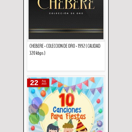
CHEBERE - COLECCION DE ORO - 1992 ( CALIDAD
320 kbps )
Descripción
22
Aug
2023