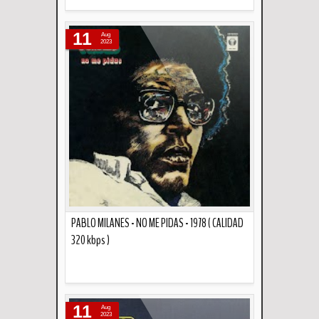
Descripción
11
Aug
2023
PABLO MILANES - NO ME PIDAS - 1978 ( CALIDAD
320 kbps )
Descripción
11
Aug
2023