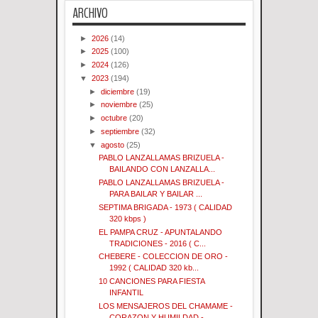
ARCHIVO
►
2026
(14)
►
2025
(100)
►
2024
(126)
▼
2023
(194)
►
diciembre
(19)
►
noviembre
(25)
►
octubre
(20)
►
septiembre
(32)
▼
agosto
(25)
PABLO LANZALLAMAS BRIZUELA -
BAILANDO CON LANZALLA...
PABLO LANZALLAMAS BRIZUELA -
PARA BAILAR Y BAILAR ...
SEPTIMA BRIGADA - 1973 ( CALIDAD
320 kbps )
EL PAMPA CRUZ - APUNTALANDO
TRADICIONES - 2016 ( C...
CHEBERE - COLECCION DE ORO -
1992 ( CALIDAD 320 kb...
10 CANCIONES PARA FIESTA
INFANTIL
LOS MENSAJEROS DEL CHAMAME -
CORAZON Y HUMILDAD - ...