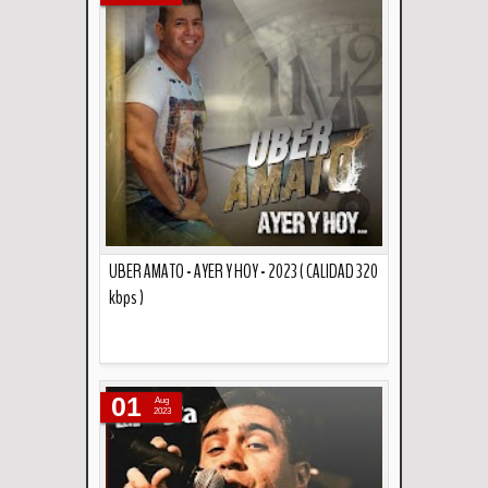
UBER AMATO - AYER Y HOY - 2023 ( CALIDAD 320
kbps )
Descripción
01
Aug
2023