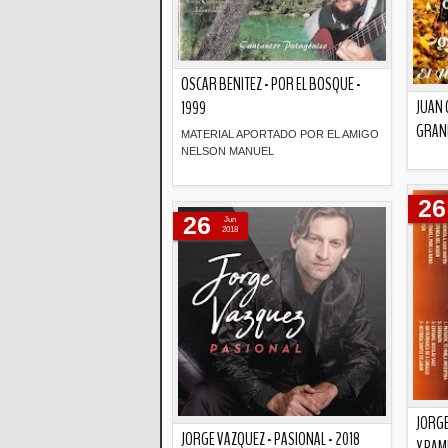
OSCAR BENITEZ - POR EL BOSQUE -
JUAN 
1999
GRAND
MATERIAL APORTADO POR EL AMIGO
NELSON MANUEL
Descripción
26
26
Jun
2018
JORGE
JORGE VAZQUEZ - PASIONAL - 2018
Y PAM