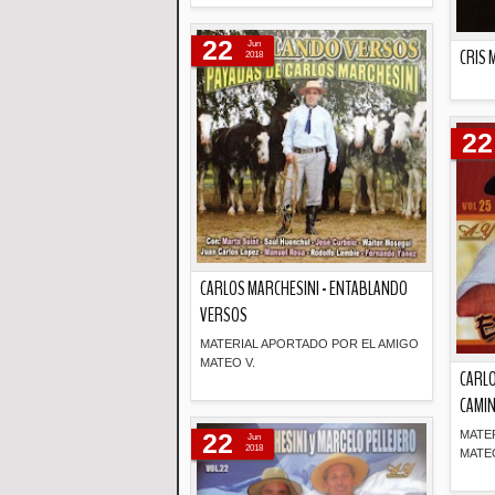
Descripción
22
Jun
CRIS 
2018
22
CARLOS MARCHESINI - ENTABLANDO
VERSOS
MATERIAL APORTADO POR EL AMIGO
MATEO V.
CARLO
CAMIN
Descripción
MATE
22
Jun
2018
MATEO