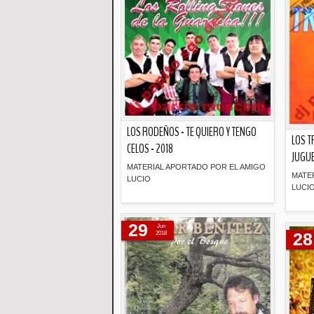
LOS RODEÑOS - TE QUIERO Y TENGO
LOS T
CELOS - 2018
JUGUE
MATERIAL APORTADO POR EL AMIGO
MATE
LUCIO
LUCI
Descripción
29
Jun
28
2018