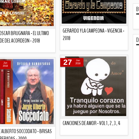
B
GERARDO Y LA CAMPEONA - VIGENCIA -
OSCAR BRUGNARA - EL ULTIMO
2018
D
E DEL ACORDEON - 2018
Descripción
Descripción
27
Jun
Jun
2018
2018
CANCIONES DE AMOR - VOL 1 , 2 , 3 , 4
 ALBERTO SOCCODATO - BRISAS
PERADAS - 2000
Descripción