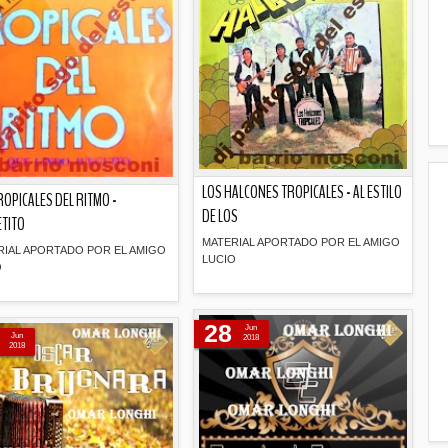
LOS HALCONES TROPICALES - AL ESTILO
ROPICALES DEL RITMO -
DE LOS
TITO
MATERIAL APORTADO POR EL AMIGO
RIAL APORTADO POR EL AMIGO
LUCIO
O
Descripción
Descripción
28
Jun
Jun
2018
2018