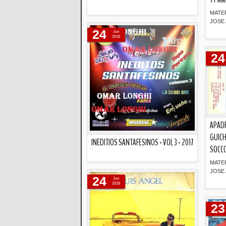
MATE
Descripción
JOSE 
24
Jun
2018
24
APAD
GUICH
INEDITIOS SANTAFESINOS - VOL 3 - 2017
SOCCO
MATE
Descripción
JOSE 
24
Jun
2018
23