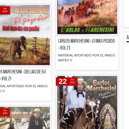
Descripción
Jun
2018
A
CARLOS MARCHESINI - LO MAS PEDIDO
- VOL 23
MATERIAL APORTADO POR EL AMIGO
MATEO V.
S MARCHESINI - DEL LAU DE SU
Descripción
- VOL 21
22
Jun
2018
RIAL APORTADO POR EL AMIGO
 V.
Descripción
Jun
2018