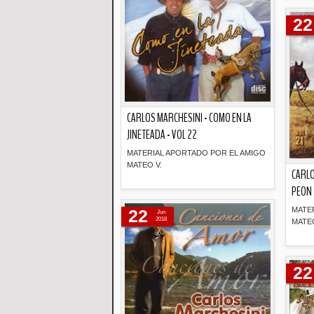
22
CARLOS MARCHESINI - COMO EN LA
JINETEADA - VOL 22
MATERIAL APORTADO POR EL AMIGO
MATEO V.
CARLO
PEON 
Descripción
MATE
22
Jun
2018
MATEO
22