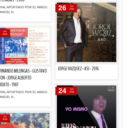
26
Jun
RIAL APORTADO POR EL AMIGO
2018
ANGEL N.
Descripción
Jun
2018
JORGE VAZQUEZ - ASI - 2016
RINANDO MILONGAS - GUSTAVO
ON - JORGE ALBERTO
Descripción
DATO - 1987
24
Jun
RIAL APORTADO POR EL AMIGO
2018
ANGEL N.
Descripción
Jun
2018