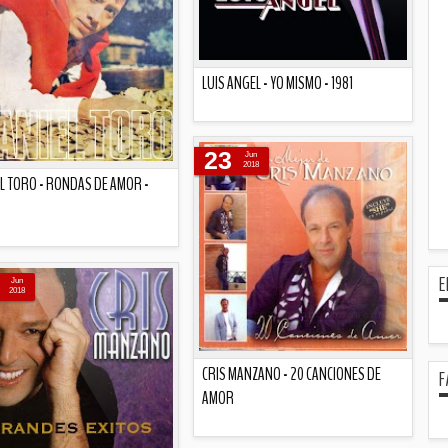
LUIS ANGEL - YO MISMO - 1981
Descripción
23
Jun
2018
L TORO - RONDAS DE AMOR -
Descripción
E
Jun
2018
CRIS MANZANO - 20 CANCIONES DE
F
AMOR
Descripción