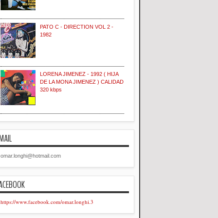
PATO C - DIRECTION VOL 2 -
1982
LORENA JIMENEZ - 1992 ( HIJA
DE LA MONA JIMENEZ ) CALIDAD
320 kbps
MAIL
omar.longhi@hotmail.com
ACEBOOK
https://www.facebook.com/omar.longhi.3