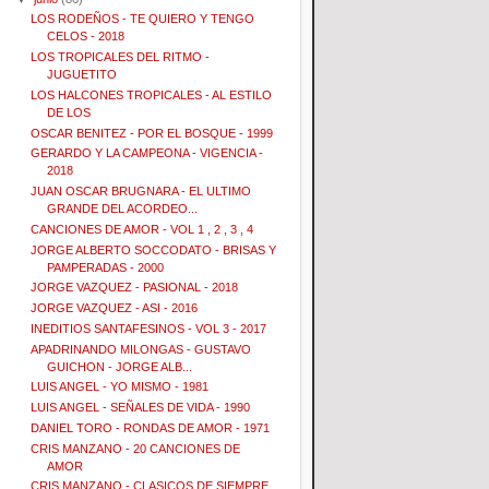
LOS RODEÑOS - TE QUIERO Y TENGO
CELOS - 2018
LOS TROPICALES DEL RITMO -
JUGUETITO
LOS HALCONES TROPICALES - AL ESTILO
DE LOS
OSCAR BENITEZ - POR EL BOSQUE - 1999
GERARDO Y LA CAMPEONA - VIGENCIA -
2018
JUAN OSCAR BRUGNARA - EL ULTIMO
GRANDE DEL ACORDEO...
CANCIONES DE AMOR - VOL 1 , 2 , 3 , 4
JORGE ALBERTO SOCCODATO - BRISAS Y
PAMPERADAS - 2000
JORGE VAZQUEZ - PASIONAL - 2018
JORGE VAZQUEZ - ASI - 2016
INEDITIOS SANTAFESINOS - VOL 3 - 2017
APADRINANDO MILONGAS - GUSTAVO
GUICHON - JORGE ALB...
LUIS ANGEL - YO MISMO - 1981
LUIS ANGEL - SEÑALES DE VIDA - 1990
DANIEL TORO - RONDAS DE AMOR - 1971
CRIS MANZANO - 20 CANCIONES DE
AMOR
CRIS MANZANO - CLASICOS DE SIEMPRE