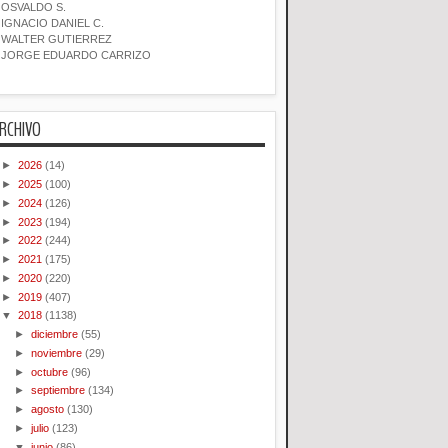
OSVALDO S.
IGNACIO DANIEL C.
WALTER GUTIERREZ
JORGE EDUARDO CARRIZO
RCHIVO
►
2026
(14)
►
2025
(100)
►
2024
(126)
►
2023
(194)
►
2022
(244)
►
2021
(175)
►
2020
(220)
►
2019
(407)
▼
2018
(1138)
►
diciembre
(55)
►
noviembre
(29)
►
octubre
(96)
►
septiembre
(134)
►
agosto
(130)
►
julio
(123)
▼
junio
(86)