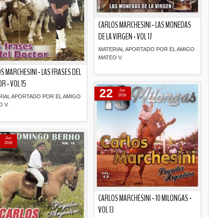
CARLOS MARCHESINI - LAS MONEDAS
DE LA VIRGEN - VOL 17
MATERIAL APORTADO POR EL AMIGO
MATEO V.
S MARCHESINI - LAS FRASES DEL
Descripción
R - VOL 15
22
Jun
2018
RIAL APORTADO POR EL AMIGO
 V.
Descripción
Jun
2018
CARLOS MARCHESINI - 10 MILONGAS -
VOL 13