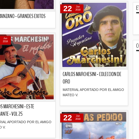
E
22
Jun
2018
MANZANO - GRANDES EXITOS
Descripción
Jun
2018
C
CARLOS MARCHESINI - COLECCION DE
ORO
MATERIAL APORTADO POR EL AMIGO
MATEO V.
S MARCHESINI - ESTE
Descripción
ANTE - VOL 25
22
Jun
2018
RIAL APORTADO POR EL AMIGO
 V.