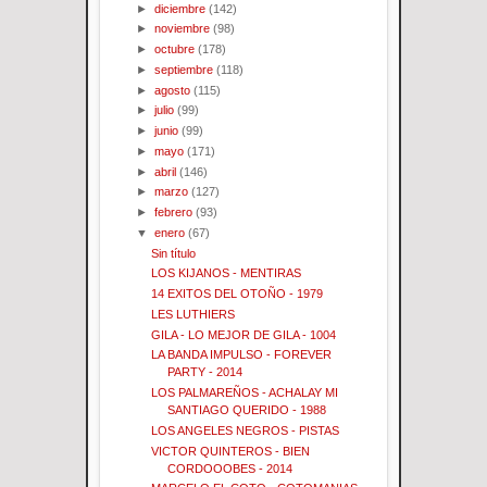
►
diciembre
(142)
►
noviembre
(98)
►
octubre
(178)
►
septiembre
(118)
►
agosto
(115)
►
julio
(99)
►
junio
(99)
►
mayo
(171)
►
abril
(146)
►
marzo
(127)
►
febrero
(93)
▼
enero
(67)
Sin título
LOS KIJANOS - MENTIRAS
14 EXITOS DEL OTOÑO - 1979
LES LUTHIERS
GILA - LO MEJOR DE GILA - 1004
LA BANDA IMPULSO - FOREVER
PARTY - 2014
LOS PALMAREÑOS - ACHALAY MI
SANTIAGO QUERIDO - 1988
LOS ANGELES NEGROS - PISTAS
VICTOR QUINTEROS - BIEN
CORDOOOBES - 2014