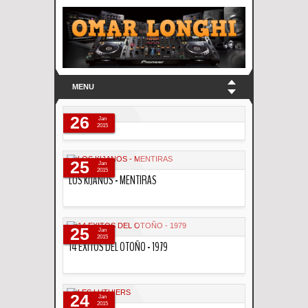
MENU
26
Jan
2015
Descripción
25
Jan
2015
LOS KIJANOS - MENTIRAS
Descripción
25
Jan
2015
14 EXITOS DEL OTOÑO - 1979
Descripción
24
Jan
2015