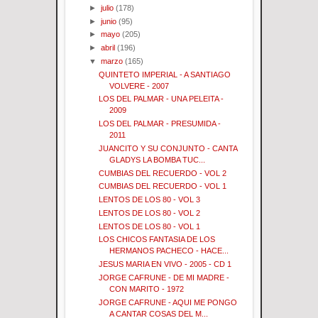
►
julio
(178)
►
junio
(95)
►
mayo
(205)
►
abril
(196)
▼
marzo
(165)
QUINTETO IMPERIAL - A SANTIAGO
VOLVERE - 2007
LOS DEL PALMAR - UNA PELEITA -
2009
LOS DEL PALMAR - PRESUMIDA -
2011
JUANCITO Y SU CONJUNTO - CANTA
GLADYS LA BOMBA TUC...
CUMBIAS DEL RECUERDO - VOL 2
CUMBIAS DEL RECUERDO - VOL 1
LENTOS DE LOS 80 - VOL 3
LENTOS DE LOS 80 - VOL 2
LENTOS DE LOS 80 - VOL 1
LOS CHICOS FANTASIA DE LOS
HERMANOS PACHECO - HACE...
JESUS MARIA EN VIVO - 2005 - CD 1
JORGE CAFRUNE - DE MI MADRE -
CON MARITO - 1972
JORGE CAFRUNE - AQUI ME PONGO
A CANTAR COSAS DEL M...