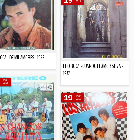
19
2018
ROCA - DE MIL AMORES - 1983
ELIO ROCA - CUANDO EL AMOR SE VA -
1972
Descripción
Mar
2018
Descripción
19
Mar
2018