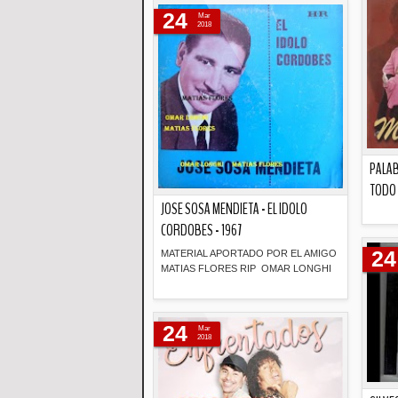
24
Mar
2018
PALAB
TODO 
JOSE SOSA MENDIETA - EL IDOLO
CORDOBES - 1967
24
MATERIAL APORTADO POR EL AMIGO
MATIAS FLORES RIP OMAR LONGHI
Descripción
24
Mar
2018