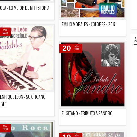
ROCA - LO MEJOR DE MI HISTORIA
EMILIO MORALES - COLORES - 2017
Descripción
Mar
2018
A
Descripción
20
Mar
2018
 ENRIQUE LEON - SU ORGANO
IBLE
EL GITANO - TRIBUTO A SANDRO
Descripción
Mar
Descripción
2018
Mar