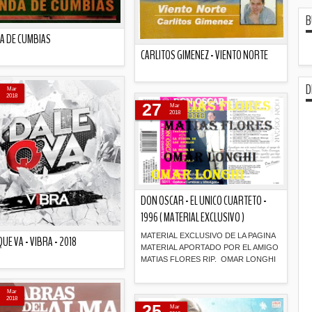
B
A DE CUMBIAS
CARLITOS GIMENEZ - VIENTO NORTE
Descripción
D
Descripción
Mar
2018
27
Mar
2018
DON OSCAR - EL UNICO CUARTETO -
1996 ( MATERIAL EXCLUSIVO )
MATERIAL EXCLUSIVO DE LA PAGINA
QUE VA - VIBRA - 2018
MATERIAL APORTADO POR EL AMIGO
MATIAS FLORES RIP. OMAR LONGHI
Descripción
Descripción
Mar
2018
25
Mar