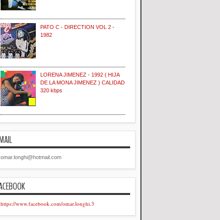
PATO C - DIRECTION VOL 2 -
1982
LORENA JIMENEZ - 1992 ( HIJA
DE LA MONA JIMENEZ ) CALIDAD
320 kbps
MAIL
omar.longhi@hotmail.com
ACEBOOK
https://www.facebook.com/omar.longhi.3