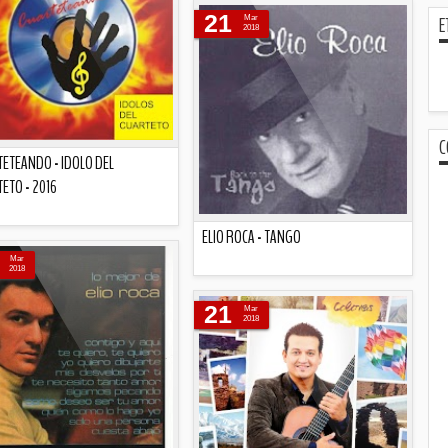
21
E
Mar
2018
C
ETEANDO - IDOLO DEL
ETO - 2016
ELIO ROCA - TANGO
Descripción
Mar
2018
Descripción
21
Mar
2018