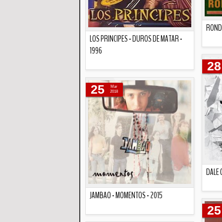
ROND
LOS PRINCIPES - DUROS DE MATAR -
1996
28
Descripción
25
Mar
2018
DALE 
JAMBAO - MOMENTOS - 2015
25
Descripción