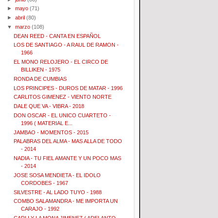
►
mayo
(71)
►
abril
(80)
▼
marzo
(108)
DEAN REED - CANTA EN ESPAÑOL
LOS DE SANTIAGO - A RAUL DE RAMON -
1966
EL MONO RELOJERO - EL CIRCO DE
BILLIKEN - 1975
RONDA DE CUMBIAS
LOS PRINCIPES - DUROS DE MATAR - 1996
CARLITOS GIMENEZ - VIENTO NORTE
DALE QUE VA - VIBRA - 2018
DON OSCAR - EL UNICO CUARTETO -
1996 ( MATERIAL E...
JAMBAO - MOMENTOS - 2015
PALABRAS DEL ALMA - MAS ALLA DE TODO
- 2014
NADIA - TU FIEL AMANTE Y UN POCO MAS
- 2014
JOSE SOSA MENDIETA - EL IDOLO
CORDOBES - 1967
SILVESTRE - AL LADO TUYO - 1988
COMBO SALAMANDRA - ME IMPORTA UN
CARAJO - 1992