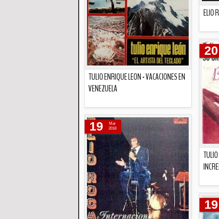
ELIO 
20
TULIO ENRIQUE LEON - VACACIONES EN
VENEZUELA
Descripción
19
Mar
2018
TULIO
INCRE
19