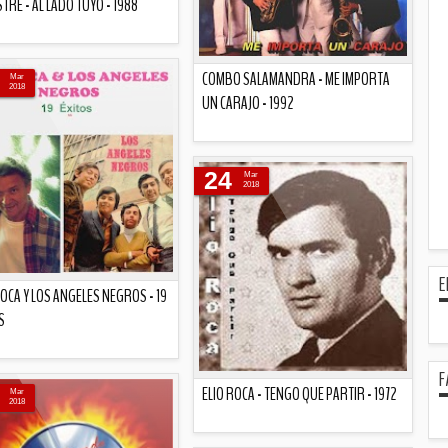
STRE - AL LADO TUYO - 1988
Descripción
COMBO SALAMANDRA - ME IMPORTA
Mar
2018
UN CARAJO - 1992
Descripción
24
Mar
2018
E
ROCA Y LOS ANGELES NEGROS - 19
S
Descripción
F
ELIO ROCA - TENGO QUE PARTIR - 1972
Mar
2018
Descripción