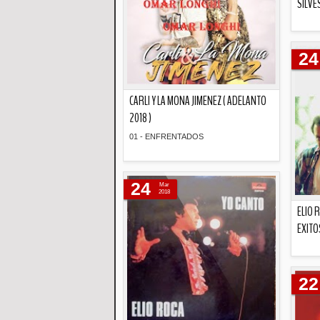
SILVE
24
CARLI Y LA MONA JIMENEZ ( ADELANTO
2018 )
01 - ENFRENTADOS
Descripción
24
Mar
2018
ELIO 
EXITO
22