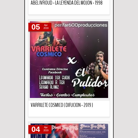
ABEL IVROUD - LA LEYENDA DEL MOJON - 1998
Descripción
05
Apr
2019
VARRILETE COSMICO ( DIFUCION - 2019 )
Descripción
04
Apr
2019