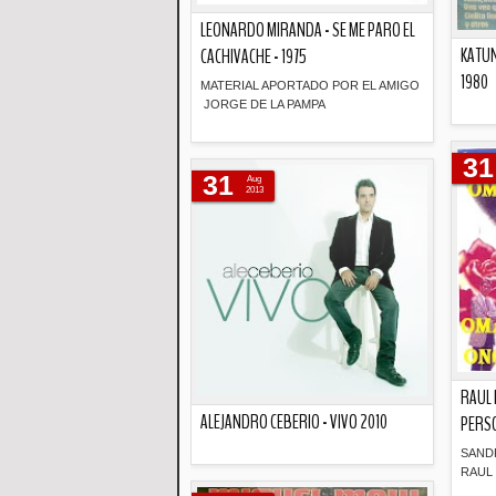
LEONARDO MIRANDA - SE ME PARO EL
KATUN
CACHIVACHE - 1975
1980
MATERIAL APORTADO POR EL AMIGO
JORGE DE LA PAMPA
Descripción
31
31
Aug
2013
RAUL 
ALEJANDRO CEBERIO - VIVO 2010
PERSO
SAND
RAUL 
Descripción