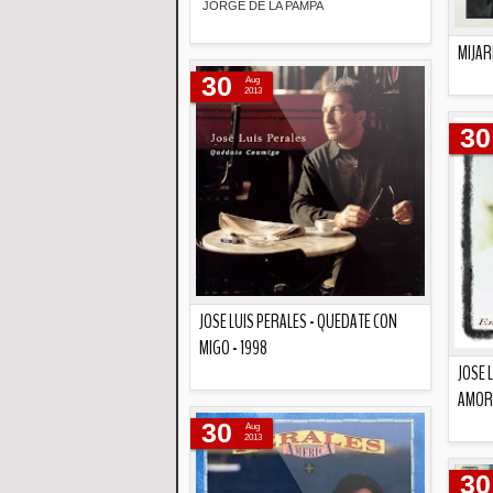
JORGE DE LA PAMPA
MIJAR
Descripción
30
Aug
2013
30
JOSE LUIS PERALES - QUEDATE CON
MIGO - 1998
JOSE 
AMOR 
Descripción
30
Aug
2013
30