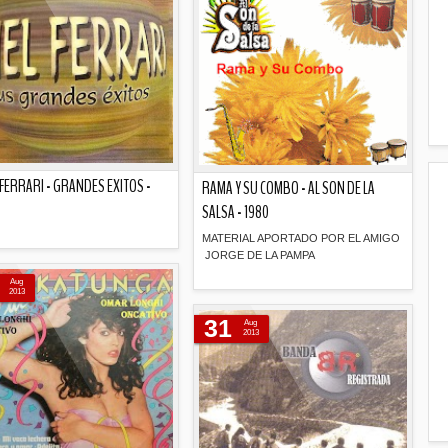
 FERRARI - GRANDES EXITOS -
RAMA Y SU COMBO - AL SON DE LA
SALSA - 1980
MATERIAL APORTADO POR EL AMIGO
JORGE DE LA PAMPA
Descripción
Aug
2013
Descripción
31
Aug
2013