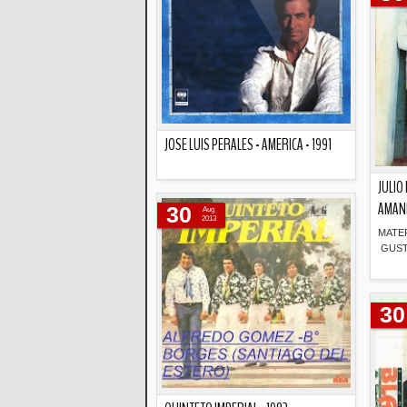
JOSE LUIS PERALES - AMERICA - 1991
JULIO
Descripción
AMANE
30
Aug
2013
MATE
GUST
30