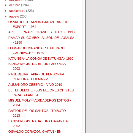
►
octubre
(194)
►
septiembre
(223)
▼
agosto
(250)
OSVALDO CORAZON GAITAN - 84 FOR
EXPORT - 1984
ARIEL FERRARI - GRANDES EXITOS - 1998
RAMA Y SU COMBO - AL SON DE LA SALSA
- 1980
LEONARDO MIRANDA - SE ME PARO EL
CACHIVACHE - 1975
KATUNGA -LA CONGA DE KATUNGA - 1980
BANDA REGISTRADA - UN PASO MAS -
2003
RAUL BEJAR TAPIA - DE PERSONA A
PERSONA - POEMAS V...
ALEJANDRO CEBERIO - VIVO 2010
EL TEHUELCHE - LOS MEJORES CHISTES
PARA LA FAMILIA...
MIGUEL MOLY - VERDADEROS EXITOS -
2004
PASTOR DE LOS SANTOS - TRIBUTO -
2013
BANDA REGISTRADA - UNA GARANTIA -
2002
OSVALDO CORAZON GAITAN - EN