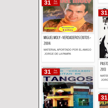
31
Aug
2013
31
MIGUEL MOLY - VERDADEROS EXITOS -
2004
MATERIAL APORTADO POR EL AMIGO
JORGE DE LA PAMPA
PASTO
Descripción
2013
31
Aug
2013
MATE
JORG
31