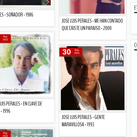
E
ES - SOÑADOR - 1986
JOSE LUIS PERALES - ME HAN CONTADO
QUE EXISTE UN PARAISO - 2000
Descripción
Aug
2013
C
Descripción
30
Aug
2013
LUIS PERALES - EN CLAVE DE
- 1996
JOSE LUIS PERALES - GENTE
MARAVILLOSA - 1993
Descripción
Aug
2013