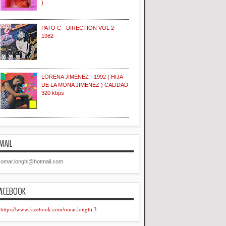
)
PATO C - DIRECTION VOL 2 -
1982
LORENA JIMENEZ - 1992 ( HIJA
DE LA MONA JIMENEZ ) CALIDAD
320 kbps
MAIL
omar.longhi@hotmail.com
ACEBOOK
https://www.facebook.com/omar.longhi.3