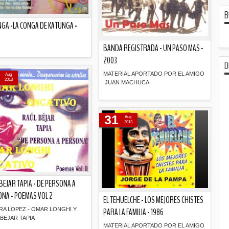
B
GA -LA CONGA DE KATUNGA -
BANDA REGISTRADA - UN PASO MAS -
2003
D
Descripción
MATERIAL APORTADO POR EL AMIGO
Aug
2013
JUAN MACHUCA
Descripción
31
Aug
2013
BEJAR TAPIA - DE PERSONA A
NA - POEMAS VOL 2
EL TEHUELCHE - LOS MEJORES CHISTES
RA LOPEZ - OMAR LONGHI Y
PARA LA FAMILIA - 1986
BEJAR TAPIA
MATERIAL APORTADO POR EL AMIGO