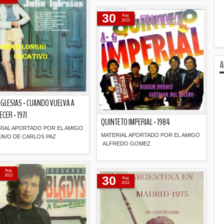
Descripción
30
Aug
2013
A
 IGLESIAS - CUANDO VUELVA A
CER - 1971
QUINTETO IMPERIAL - 1984
RIAL APORTADO POR EL AMIGO
MATERIAL APORTADO POR EL AMIGO
AVO DE CARLOS PAZ
ALFREDO GOMEZ
Descripción
Descripción
Aug
2013
30
Aug
2013