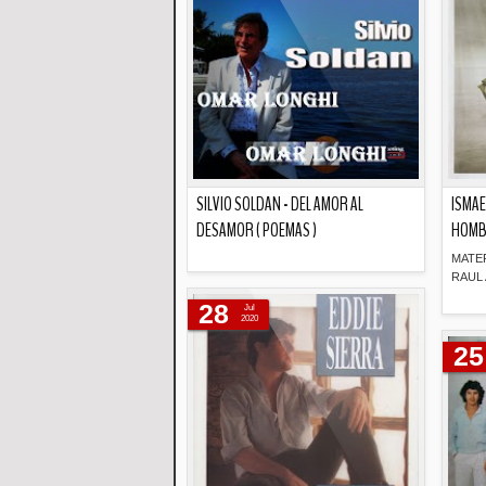
SILVIO SOLDAN - DEL AMOR AL
ISMAE
DESAMOR ( POEMAS )
HOMBR
MATE
RAUL
Descripción
28
Jul
2020
25