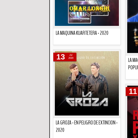
LA MAQUINA KUARTETERA - 2020
Descripción
13
Jul
LA MA
2020
POPUL
11
LA GROZA - EN PELIGRO DE EXTINCION -
2020