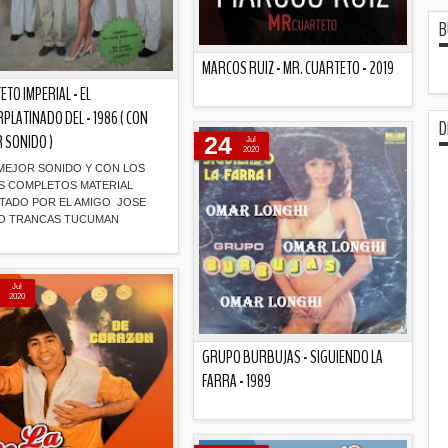
B
MARCOS RUIZ - MR. CUARTETO - 2019
ETO IMPERIAL - EL
PLATINADO DEL - 1986 ( CON
Descripción
D
 SONIDO )
24
Jul
2020
MEJOR SONIDO Y CON LOS
S COMPLETOS MATERIAL
TADO POR EL AMIGO JOSE
O TRANCAS TUCUMAN
Descripción
Jul
2020
GRUPO BURBUJAS - SIGUIENDO LA
FARRA - 1989
Descripción