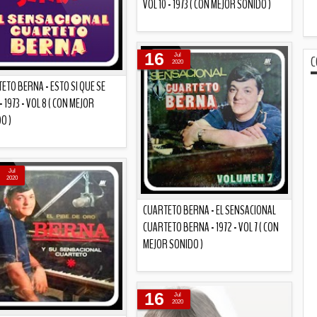
VOL 10 - 1973 ( CON MEJOR SONIDO )
Descripción
16
Jul
C
2020
ETO BERNA - ESTO SI QUE SE
 1973 - VOL 8 ( CON MEJOR
O )
Descripción
Jul
2020
CUARTETO BERNA - EL SENSACIONAL
CUARTETO BERNA - 1972 - VOL 7 ( CON
MEJOR SONIDO )
Descripción
16
Jul
2020