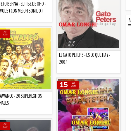
ETO BERNA - EL PIBE DE ORO -
- VOL 5 ( CON MEJOR SONIDO )
A
Descripción
Jul
2020
EL GATO PETERS - ES LO QUE HAY -
2007
Descripción
15
Jul
2020
AWANCO - 20 SUPEREXITOS
NALES
Descripción
Jul
2020