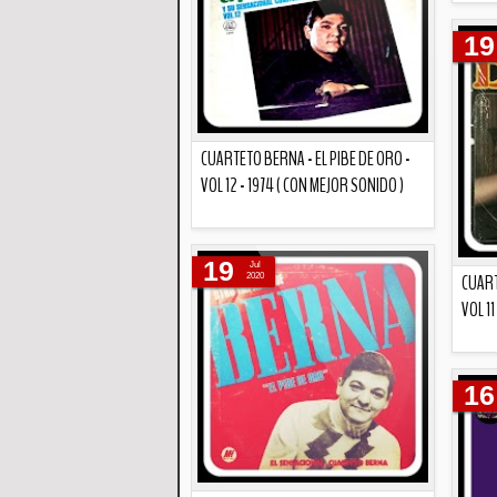
19
CUARTETO BERNA - EL PIBE DE ORO -
VOL 12 - 1974 ( CON MEJOR SONIDO )
Descripción
19
Jul
CUART
2020
VOL 11
16