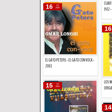
CUART
16
Jul
1972 
2020
16
EL GATO PETERS - EL GATO CON VOCA -
2003
Descripción
LOS W
15
Jul
ORIGI
2020
14