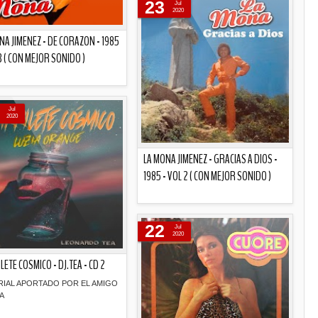
23
Jul
2020
NA JIMENEZ - DE CORAZON - 1985
 3 ( CON MEJOR SONIDO )
Descripción
Jul
2020
LA MONA JIMENEZ - GRACIAS A DIOS -
1985 - VOL 2 ( CON MEJOR SONIDO )
Descripción
22
Jul
2020
LETE COSMICO - DJ.TEA - CD 2
RIAL APORTADO POR EL AMIGO
A