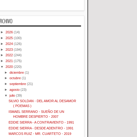
RCHIVO
►
2026
(14)
►
2025
(100)
►
2024
(126)
►
2023
(194)
►
2022
(244)
►
2021
(175)
▼
2020
(220)
►
diciembre
(1)
►
octubre
(1)
►
septiembre
(21)
►
agosto
(23)
▼
julio
(39)
SILVIO SOLDAN - DEL AMOR AL DESAMOR
( POEMAS )
ISMAEL SERRANO - SUEÑO DE UN
HOMBRE DESPIERTO - 2007
EDDIE SIERRA - A CONTRAVIENTO - 1991
EDDIE SIERRA - DESDE ADENTRO - 1991
MARCOS RUIZ - MR. CUARTETO - 2019