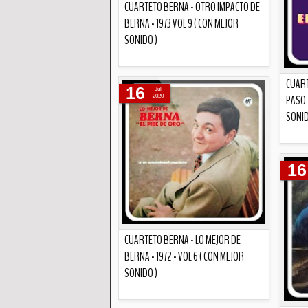
CUARTETO BERNA - OTRO IMPACTO DE
BERNA - 1973 VOL 9 ( CON MEJOR
SONIDO )
Descripción
CUART
16
Jul
PASO -
2020
SONID
16
CUARTETO BERNA - LO MEJOR DE
BERNA - 1972 - VOL 6 ( CON MEJOR
SONIDO )
Descripción