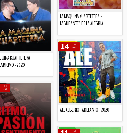
LA MAQUINA KUARTETERA -
LABURANTES DE LA ALEGRIA
Descripción
14
Jul
2020
QUINA KUARTETERA -
ARICIMO - 2020
Descripción
Jul
2020
ALE CEBERIO - ADELANTO - 2020
Descripción
11
Jul