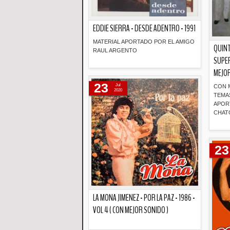
EDDIE SIERRA - DESDE ADENTRO - 1991
MATERIAL APORTADO POR EL AMIGO
QUINT
RAUL ARGENTO
SUPER
MEJOR
Descripción
23
Jul
CON 
2020
TEMA
APOR
CHAT
23
LA MONA JIMENEZ - POR LA PAZ - 1986 -
VOL 4 ( CON MEJOR SONIDO )