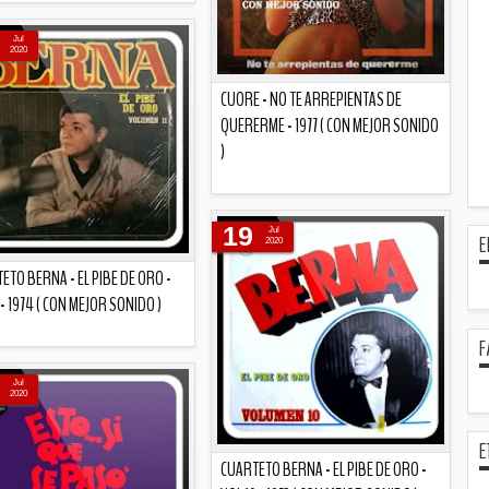
Descripción
Jul
2020
CUORE - NO TE ARREPIENTAS DE
QUERERME - 1977 ( CON MEJOR SONIDO
)
Descripción
19
Jul
E
2020
ETO BERNA - EL PIBE DE ORO -
 - 1974 ( CON MEJOR SONIDO )
F
Descripción
Jul
2020
E
CUARTETO BERNA - EL PIBE DE ORO -