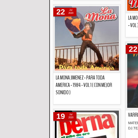
Descripción
22
Jul
2020
LA MO
- VOL
22
LA MONA JIMENEZ - PARA TODA
AMERICA - 1984 - VOL 1 ( CON MEJOR
SONIDO )
Descripción
VARRI
19
Jul
2020
MATE
DJ.TE