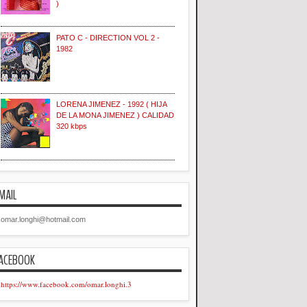
)
PATO C - DIRECTION VOL 2 -
1982
LORENA JIMENEZ - 1992 ( HIJA
DE LA MONA JIMENEZ ) CALIDAD
320 kbps
MAIL
omar.longhi@hotmail.com
ACEBOOK
https://www.facebook.com/omar.longhi.3