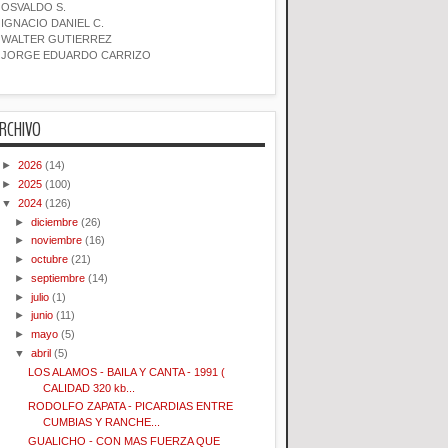
OSVALDO S.
IGNACIO DANIEL C.
WALTER GUTIERREZ
JORGE EDUARDO CARRIZO
RCHIVO
►
2026
(14)
►
2025
(100)
▼
2024
(126)
►
diciembre
(26)
►
noviembre
(16)
►
octubre
(21)
►
septiembre
(14)
►
julio
(1)
►
junio
(11)
►
mayo
(5)
▼
abril
(5)
LOS ALAMOS - BAILA Y CANTA - 1991 (
CALIDAD 320 kb...
RODOLFO ZAPATA - PICARDIAS ENTRE
CUMBIAS Y RANCHE...
GUALICHO - CON MAS FUERZA QUE