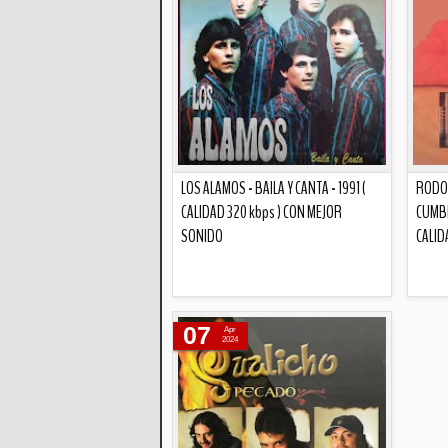
LOS ALAMOS - BAILA Y CANTA - 1991 (
RODOL
CALIDAD 320 kbps ) CON MEJOR
CUMBI
SONIDO
CALID
Descripción
07
Apr
2024