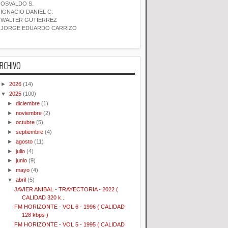
OSVALDO S.
IGNACIO DANIEL C.
WALTER GUTIERREZ
JORGE EDUARDO CARRIZO
RCHIVO
►
2026
(14)
▼
2025
(100)
►
diciembre
(1)
►
noviembre
(2)
►
octubre
(5)
►
septiembre
(4)
►
agosto
(11)
►
julio
(4)
►
junio
(9)
►
mayo
(4)
▼
abril
(5)
JAVIER ANIBAL - TRAYECTORIA - 2022 (
CALIDAD 320 k...
FM HORIZONTE - VOL 6 - 1996 ( CALIDAD
128 kbps )
FM HORIZONTE - VOL 5 - 1995 ( CALIDAD