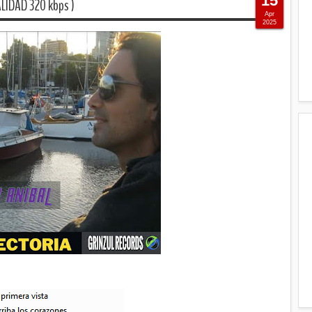
15
LIDAD 320 kbps )
Apr
2025