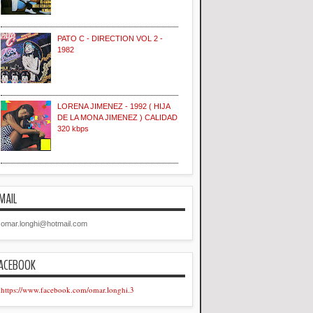
PATO C - DIRECTION VOL 2 -
1982
LORENA JIMENEZ - 1992 ( HIJA
DE LA MONA JIMENEZ ) CALIDAD
320 kbps
MAIL
omar.longhi@hotmail.com
ACEBOOK
https://www.facebook.com/omar.longhi.3