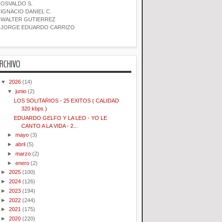
OSVALDO S.
IGNACIO DANIEL C.
WALTER GUTIERREZ
JORGE EDUARDO CARRIZO
RCHIVO
▼
2026
(14)
▼
junio
(2)
LOS SOLITARIOS - 25 EXITOS ( CALIDAD
320 kbps )
EDUARDO GELFO Y LA LEO - YO LE
CANTO A LA VIDA - 2...
►
mayo
(3)
►
abril
(5)
►
marzo
(2)
►
enero
(2)
►
2025
(100)
►
2024
(126)
►
2023
(194)
►
2022
(244)
►
2021
(175)
►
2020
(220)