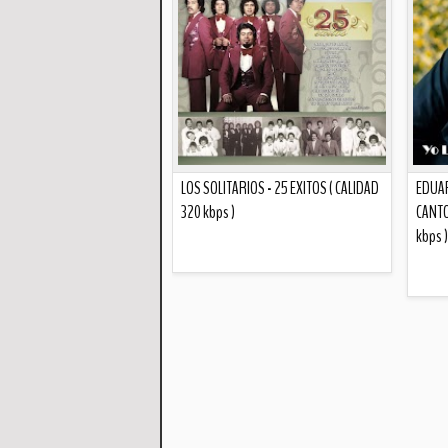
LOS SOLITARIOS - 25 EXITOS ( CALIDAD
EDUAR
320 kbps )
CANTO
kbps )
Descripción