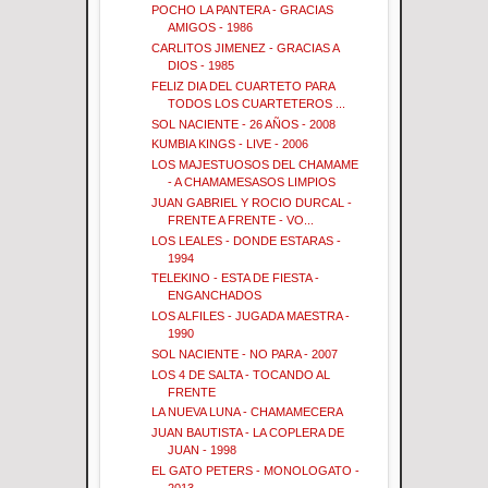
POCHO LA PANTERA - GRACIAS
AMIGOS - 1986
CARLITOS JIMENEZ - GRACIAS A
DIOS - 1985
FELIZ DIA DEL CUARTETO PARA
TODOS LOS CUARTETEROS ...
SOL NACIENTE - 26 AÑOS - 2008
KUMBIA KINGS - LIVE - 2006
LOS MAJESTUOSOS DEL CHAMAME
- A CHAMAMESASOS LIMPIOS
JUAN GABRIEL Y ROCIO DURCAL -
FRENTE A FRENTE - VO...
LOS LEALES - DONDE ESTARAS -
1994
TELEKINO - ESTA DE FIESTA -
ENGANCHADOS
LOS ALFILES - JUGADA MAESTRA -
1990
SOL NACIENTE - NO PARA - 2007
LOS 4 DE SALTA - TOCANDO AL
FRENTE
LA NUEVA LUNA - CHAMAMECERA
JUAN BAUTISTA - LA COPLERA DE
JUAN - 1998
EL GATO PETERS - MONOLOGATO -
2013