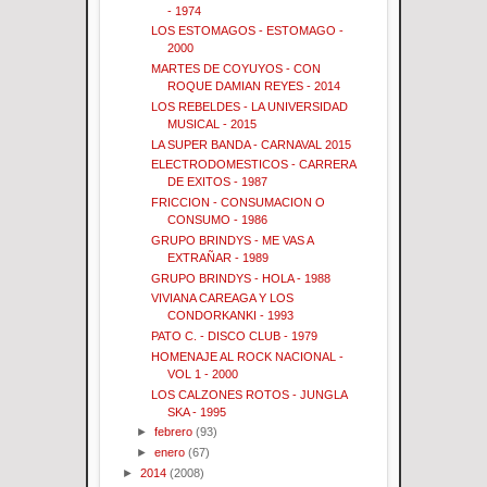
- 1974
LOS ESTOMAGOS - ESTOMAGO -
2000
MARTES DE COYUYOS - CON
ROQUE DAMIAN REYES - 2014
LOS REBELDES - LA UNIVERSIDAD
MUSICAL - 2015
LA SUPER BANDA - CARNAVAL 2015
ELECTRODOMESTICOS - CARRERA
DE EXITOS - 1987
FRICCION - CONSUMACION O
CONSUMO - 1986
GRUPO BRINDYS - ME VAS A
EXTRAÑAR - 1989
GRUPO BRINDYS - HOLA - 1988
VIVIANA CAREAGA Y LOS
CONDORKANKI - 1993
PATO C. - DISCO CLUB - 1979
HOMENAJE AL ROCK NACIONAL -
VOL 1 - 2000
LOS CALZONES ROTOS - JUNGLA
SKA - 1995
►
febrero
(93)
►
enero
(67)
►
2014
(2008)