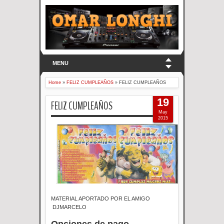
MENU
Home
»
FELIZ CUMPLEAÑOS
»
FELIZ CUMPLEAÑOS
19
FELIZ CUMPLEAÑOS
May
2015
MATERIAL APORTADO POR EL AMIGO
DJMARCELO
Opciones de pago