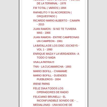
DE LA TERMINAL - 1978
FM TOTAL ( VARIOS ) 1994
RAFAELITO Y SU ACORDEON (
ORQUESTADO )
RICARDO MARIO ALBERTO - CAAAPA
- 2015
JUAN RAMON - SI NO TE TUVIERA
MAS - 1966
JUAN RAMON - ENTRE CAMPEONAS
UN CAMPEON - 1961
LA BATALLA DE LOS DISC-JOCKEYS -
VOL 1 - 1990
ENRIQUE MAZA Y LA VERDADERA - A
TODO O NADA
VIVA LA PATRIA !!!
TNN - LA CUCAMARCHA - 1993
MARIO BOFILL - CHAMAME
MARIO BOFILL - DUENDES
PUEBLEROS - 2004
IRENE PAPAS
FELIZ DIA A TODOS LOS
OPERADORES DE RADIO
FELICIANO BRUNELLI - EL
INCONFUNDIBLE SONIDO DE - ...
MEDIALUNAS - UNA NOCHE DE