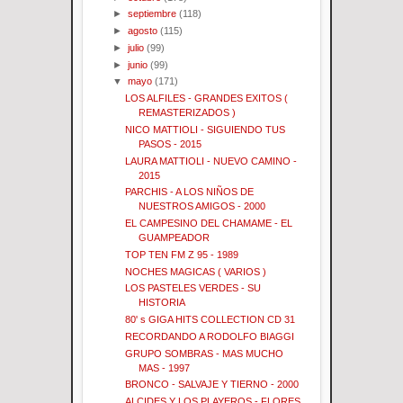
►
septiembre
(118)
►
agosto
(115)
►
julio
(99)
►
junio
(99)
▼
mayo
(171)
LOS ALFILES - GRANDES EXITOS (
REMASTERIZADOS )
NICO MATTIOLI - SIGUIENDO TUS
PASOS - 2015
LAURA MATTIOLI - NUEVO CAMINO -
2015
PARCHIS - A LOS NIÑOS DE
NUESTROS AMIGOS - 2000
EL CAMPESINO DEL CHAMAME - EL
GUAMPEADOR
TOP TEN FM Z 95 - 1989
NOCHES MAGICAS ( VARIOS )
LOS PASTELES VERDES - SU
HISTORIA
80' s GIGA HITS COLLECTION CD 31
RECORDANDO A RODOLFO BIAGGI
GRUPO SOMBRAS - MAS MUCHO
MAS - 1997
BRONCO - SALVAJE Y TIERNO - 2000
ALCIDES Y LOS PLAYEROS - FLORES