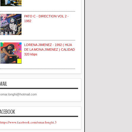
PATO C - DIRECTION VOL 2 -
1982
LORENA JIMENEZ - 1992 ( HIJA
DE LA MONA JIMENEZ ) CALIDAD
320 kbps
MAIL
omar.longhi@hotmail.com
ACEBOOK
https://www.facebook.com/omar.longhi.3