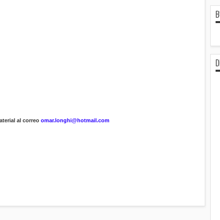
B
D
terial al correo
omar.longhi@hotmail.com