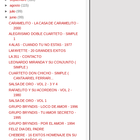
►
agosto
(115)
►
julio
(99)
▼
junio
(99)
CARAMELITO - LA CASA DE CARAMELITO -
2000
ALEGRISIMO DOBLE CUARTETO - SIMPLE
1
4 ALAS - CUANDO TU NO ESTAS - 1977
LAFAYETTE - 20 GRANDES EXITOS
LA 351 - CONTACTO
LEONARDO MIRANDA Y SU CONJUNTO (
SIMPLE )
CUARTETO DON CHICHO - SIMPLE (
CANTA ARIEL FERRARI...
SALSA DE ORO - VOL 2 - 3 Y 4
RAFAELITO Y SU ACORDEON - VOL 2 -
1980
SALSA DE ORO - VOL 1
GRUPO BRYNDIS - LOCO DE AMOR - 1996
GRUPO BRYNDIS - TU AMOR SECRETO -
1995
GRUPO BRYNDIS - POR EL AMOR - 1994
FELIZ DIA DEL PADRE
CHEBERE - 16 EXITOS HOMENAJE EN SU