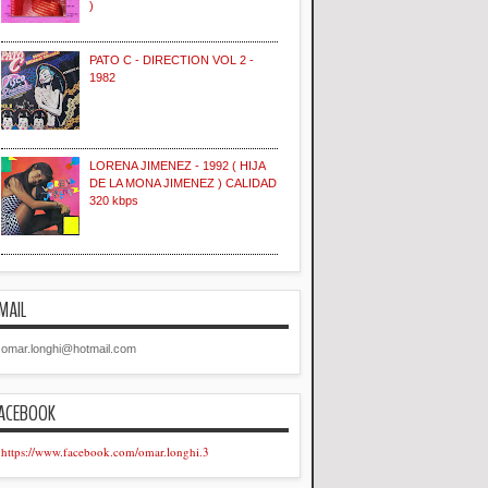
)
PATO C - DIRECTION VOL 2 -
1982
LORENA JIMENEZ - 1992 ( HIJA
DE LA MONA JIMENEZ ) CALIDAD
320 kbps
MAIL
omar.longhi@hotmail.com
ACEBOOK
https://www.facebook.com/omar.longhi.3