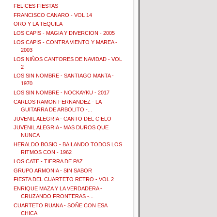
FELICES FIESTAS
FRANCISCO CANARO - VOL 14
ORO Y LA TEQUILA
LOS CAPIS - MAGIA Y DIVERCION - 2005
LOS CAPIS - CONTRA VIENTO Y MAREA -
2003
LOS NIÑOS CANTORES DE NAVIDAD - VOL
2
LOS SIN NOMBRE - SANTIAGO MANTA -
1970
LOS SIN NOMBRE - NOCKAYKU - 2017
CARLOS RAMON FERNANDEZ - LA
GUITARRA DE ARBOLITO -...
JUVENIL ALEGRIA - CANTO DEL CIELO
JUVENIL ALEGRIA - MAS DUROS QUE
NUNCA
HERALDO BOSIO - BAILANDO TODOS LOS
RITMOS CON - 1962
LOS CATE - TIERRA DE PAZ
GRUPO ARMONIA - SIN SABOR
FIESTA DEL CUARTETO RETRO - VOL 2
ENRIQUE MAZA Y LA VERDADERA -
CRUZANDO FRONTERAS -...
CUARTETO RUANA - SOÑE CON ESA
CHICA