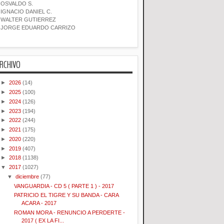
OSVALDO S.
IGNACIO DANIEL C.
WALTER GUTIERREZ
JORGE EDUARDO CARRIZO
RCHIVO
►
2026
(14)
►
2025
(100)
►
2024
(126)
►
2023
(194)
►
2022
(244)
►
2021
(175)
►
2020
(220)
►
2019
(407)
►
2018
(1138)
▼
2017
(1027)
▼
diciembre
(77)
VANGUARDIA - CD 5 ( PARTE 1 ) - 2017
PATRICIO EL TIGRE Y SU BANDA - CARA
ACARA - 2017
ROMAN MORA - RENUNCIO A PERDERTE -
2017 ( EX LA FI...