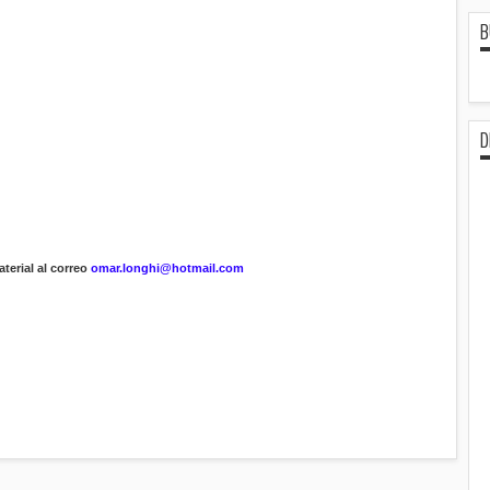
B
D
terial al correo
omar.longhi@hotmail.com