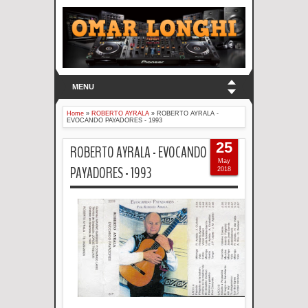
MENU
Home
»
ROBERTO AYRALA
»
ROBERTO AYRALA -
EVOCANDO PAYADORES - 1993
25
ROBERTO AYRALA - EVOCANDO
May
PAYADORES - 1993
2018