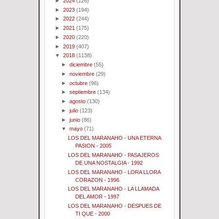
►
2024
(126)
►
2023
(194)
►
2022
(244)
►
2021
(175)
►
2020
(220)
►
2019
(407)
▼
2018
(1138)
►
diciembre
(55)
►
noviembre
(29)
►
octubre
(96)
►
septiembre
(134)
►
agosto
(130)
►
julio
(123)
►
junio
(86)
▼
mayo
(71)
LOS DEL MARANAHO - UNA ETERNA
PASION - 2005
LOS DEL MARANAHO - PASAJEROS
DE UNA NOSTALGIA - 1992
LOS DEL MARANAHO - LORA LLORA
CORAZON - 1996
LOS DEL MARANAHO - LA LLAMADA
DEL AMOR - 1997
LOS DEL MARANAHO - DESPUES DE
TI QUE - 2000