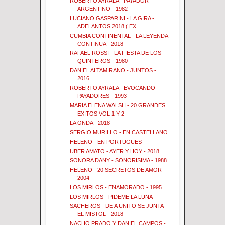
ROBERTO AYRALA - PAYADOR
ARGENTINO - 1982
LUCIANO GASPARINI - LA GIRA -
ADELANTOS 2018 ( EX ...
CUMBIA CONTINENTAL - LA LEYENDA
CONTINUA - 2018
RAFAEL ROSSI - LA FIESTA DE LOS
QUINTEROS - 1980
DANIEL ALTAMIRANO - JUNTOS -
2016
ROBERTO AYRALA - EVOCANDO
PAYADORES - 1993
MARIA ELENA WALSH - 20 GRANDES
EXITOS VOL 1 Y 2
LA ONDA - 2018
SERGIO MURILLO - EN CASTELLANO
HELENO - EN PORTUGUES
UBER AMATO - AYER Y HOY - 2018
SONORA DANY - SONORISIMA - 1988
HELENO - 20 SECRETOS DE AMOR -
2004
LOS MIRLOS - ENAMORADO - 1995
LOS MIRLOS - PIDEME LA LUNA
SACHEROS - DE A UNITO SE JUNTA
EL MISTOL - 2018
NACHO PRADO Y DANIEL CAMPOS -