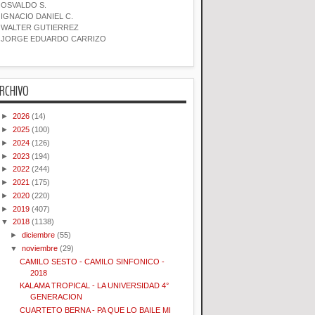
OSVALDO S.
IGNACIO DANIEL C.
WALTER GUTIERREZ
JORGE EDUARDO CARRIZO
RCHIVO
►
2026
(14)
►
2025
(100)
►
2024
(126)
►
2023
(194)
►
2022
(244)
►
2021
(175)
►
2020
(220)
►
2019
(407)
▼
2018
(1138)
►
diciembre
(55)
▼
noviembre
(29)
CAMILO SESTO - CAMILO SINFONICO -
2018
KALAMA TROPICAL - LA UNIVERSIDAD 4°
GENERACION
CUARTETO BERNA - PA QUE LO BAILE MI