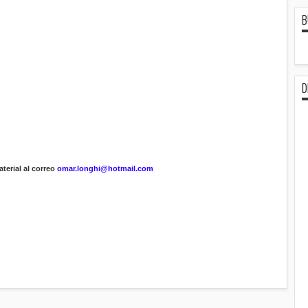
B
D
terial al correo
omar.longhi@hotmail.com