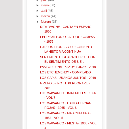
►
mayo
(38)
►
abril
(45)
►
marzo
(44)
▼
febrero
(33)
RITA PAVONE - CANTA EN ESPAÑOL -
1966
FELIPE ANTONIO - A TODO COMPAS
- 1976
CARLOS FLORES Y SU CONJUNTO -
LA HISTORIA CONTINUA
SENTIMIENTO GUARACHERO - CON
EL SENTIMIENTO DE SIE...
PASTOR LUNA - KAKUY TURAY - 2019
LOS ETCHEMENDY - COMPILADO
LOS CAPIS - 25 AÑOS JUNTOS - 2019
GRUPO 5 - NO TE PERDONARE -
2019
LOS WAWANCO - INIMITABLES - 1966
- VOL 7
LOS WAWANCO - CANTA HERNAN
ROJAS - 1965 - VOL 6
LOS WAWANCO - MAS CUMBIAS -
1964 - VOL 5
LOS WAWANCO - FIESTA - 1963 - VOL
4