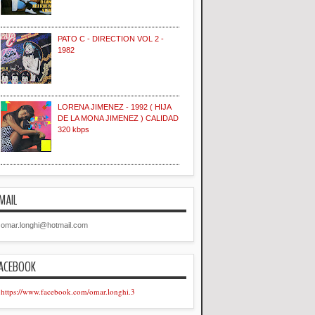
PATO C - DIRECTION VOL 2 -
1982
LORENA JIMENEZ - 1992 ( HIJA
DE LA MONA JIMENEZ ) CALIDAD
320 kbps
MAIL
omar.longhi@hotmail.com
ACEBOOK
https://www.facebook.com/omar.longhi.3