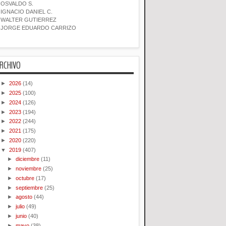
OSVALDO S.
IGNACIO DANIEL C.
WALTER GUTIERREZ
JORGE EDUARDO CARRIZO
RCHIVO
►
2026
(14)
►
2025
(100)
►
2024
(126)
►
2023
(194)
►
2022
(244)
►
2021
(175)
►
2020
(220)
▼
2019
(407)
►
diciembre
(11)
►
noviembre
(25)
►
octubre
(17)
►
septiembre
(25)
►
agosto
(44)
►
julio
(49)
►
junio
(40)
►
mayo
(38)