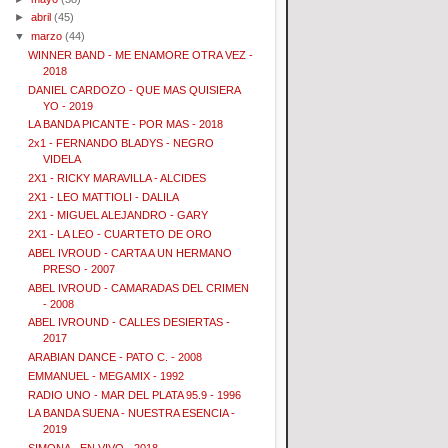
►
abril
(45)
▼
marzo
(44)
WINNER BAND - ME ENAMORE OTRA VEZ -
2018
DANIEL CARDOZO - QUE MAS QUISIERA
YO - 2019
LA BANDA PICANTE - POR MAS - 2018
2x1 - FERNANDO BLADYS - NEGRO
VIDELA
2X1 - RICKY MARAVILLA - ALCIDES
2X1 - LEO MATTIOLI - DALILA
2X1 - MIGUEL ALEJANDRO - GARY
2X1 - LA LEO - CUARTETO DE ORO
ABEL IVROUD - CARTA A UN HERMANO
PRESO - 2007
ABEL IVROUD - CAMARADAS DEL CRIMEN
- 2008
ABEL IVROUND - CALLES DESIERTAS -
2017
ARABIAN DANCE - PATO C. - 2008
EMMANUEL - MEGAMIX - 1992
RADIO UNO - MAR DEL PLATA 95.9 - 1996
LA BANDA SUENA - NUESTRA ESENCIA -
2019