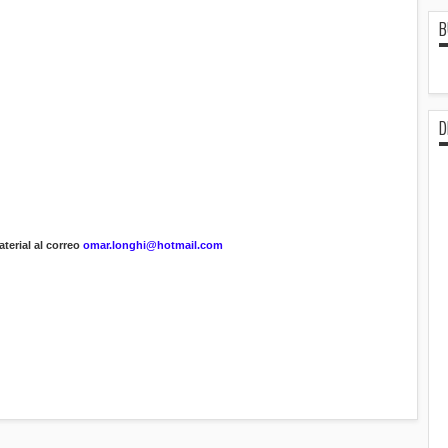
B
D
terial al correo
omar.longhi@hotmail.com