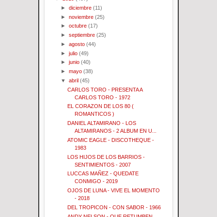
►
diciembre
(11)
►
noviembre
(25)
►
octubre
(17)
►
septiembre
(25)
►
agosto
(44)
►
julio
(49)
►
junio
(40)
►
mayo
(38)
▼
abril
(45)
CARLOS TORO - PRESENTA A
CARLOS TORO - 1972
EL CORAZON DE LOS 80 (
ROMANTICOS )
DANIEL ALTAMIRANO - LOS
ALTAMIRANOS - 2 ALBUM EN U...
ATOMIC EAGLE - DISCOTHEQUE -
1983
LOS HIJOS DE LOS BARRIOS -
SENTIMIENTOS - 2007
LUCCAS MAÑEZ - QUEDATE
CONMIGO - 2019
OJOS DE LUNA - VIVE EL MOMENTO
- 2018
DEL TROPICON - CON SABOR - 1966
ANDY NELSON - QUE RETUMBEN