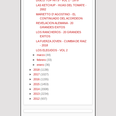
DISCO TOP HITS - VOL 1 - 1979
LAS KETCHUP - HIJAS DEL TOMATE -
2002
MARIETTO D' AGOSTINO - EL
CONTINUADO DEL ACORDEON
REVELACION ALEMANA - 20
GRANDES EXITOS
LOS RANCHEROS - 20 GRANDES
EXITOS
LA FUERZA JOVEN - CUMBIA DE RAIZ
- 2018
LOS ELEGIDOS - VOL 2
►
marzo
(44)
►
febrero
(33)
►
enero
(36)
►
2018
(1138)
►
2017
(1027)
►
2016
(1155)
►
2015
(1453)
►
2014
(2008)
►
2013
(2234)
►
2012
(937)