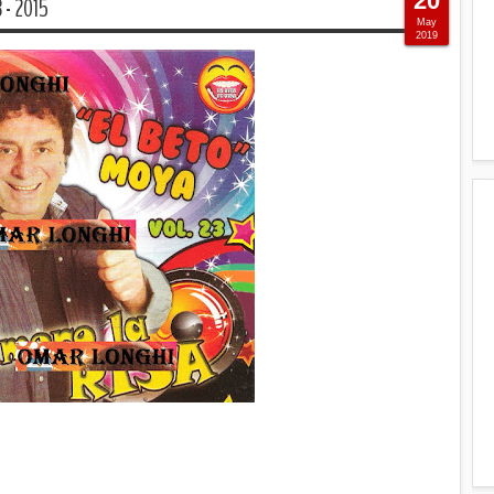
20
 - 2015
May
2019