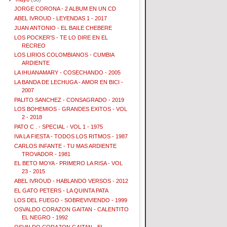
JORGE CORONA - 2 ALBUM EN UN CD
ABEL IVROUD - LEYENDAS 1 - 2017
JUAN ANTONIO - EL BAILE CHEBERE
LOS POCKER'S - TE LO DIRE EN EL
RECREO
LOS LIRIOS COLOMBIANOS - CUMBIA
ARDIENTE
LA IHUANAMARY - COSECHANDO - 2005
LA BANDA DE LECHUGA - AMOR EN BICI -
2007
PALITO SANCHEZ - CONSAGRADO - 2019
LOS BOHEMIOS - GRANDES EXITOS - VOL
2 - 2018
PATO C . - SPECIAL - VOL 1 - 1975
IVA LA FIESTA - TODOS LOS RITMOS - 1987
CARLOS INFANTE - TU MAS ARDIENTE
TROVADOR - 1981
EL BETO MOYA - PRIMERO LA RISA - VOL
23 - 2015
ABEL IVROUD - HABLANDO VERSOS - 2012
EL GATO PETERS - LA QUINTA PATA
LOS DEL FUEGO - SOBREVIVIENDO - 1999
OSVALDO CORAZON GAITAN - CALENTITO
EL NEGRO - 1992