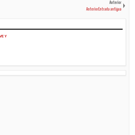
Anterior
AnteriorEntrada antigua
VE Y