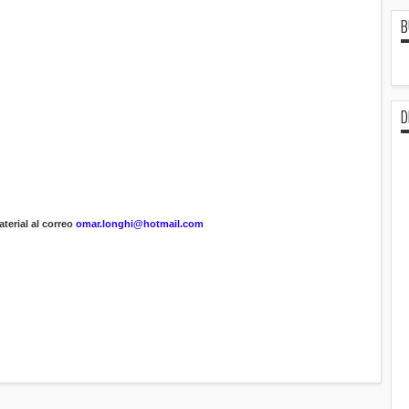
B
D
terial al correo
omar.longhi@hotmail.com