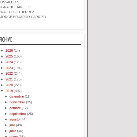
OSVALDO S.
IGNACIO DANIEL C.
WALTER GUTIERREZ
JORGE EDUARDO CARRIZO
RCHIVO
►
2026
(14)
►
2025
(100)
►
2024
(126)
►
2023
(194)
►
2022
(244)
►
2021
(175)
►
2020
(220)
▼
2019
(407)
►
diciembre
(11)
►
noviembre
(25)
►
octubre
(17)
►
septiembre
(25)
►
agosto
(44)
►
julio
(49)
►
junio
(40)
▼
mayo
(38)