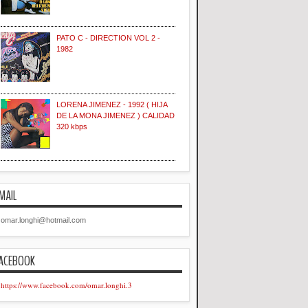
PATO C - DIRECTION VOL 2 -
1982
LORENA JIMENEZ - 1992 ( HIJA
DE LA MONA JIMENEZ ) CALIDAD
320 kbps
MAIL
omar.longhi@hotmail.com
ACEBOOK
https://www.facebook.com/omar.longhi.3