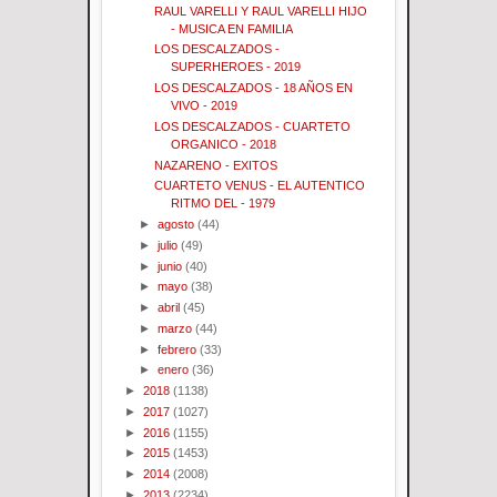
RAUL VARELLI Y RAUL VARELLI HIJO
- MUSICA EN FAMILIA
LOS DESCALZADOS -
SUPERHEROES - 2019
LOS DESCALZADOS - 18 AÑOS EN
VIVO - 2019
LOS DESCALZADOS - CUARTETO
ORGANICO - 2018
NAZARENO - EXITOS
CUARTETO VENUS - EL AUTENTICO
RITMO DEL - 1979
►
agosto
(44)
►
julio
(49)
►
junio
(40)
►
mayo
(38)
►
abril
(45)
►
marzo
(44)
►
febrero
(33)
►
enero
(36)
►
2018
(1138)
►
2017
(1027)
►
2016
(1155)
►
2015
(1453)
►
2014
(2008)
►
2013
(2234)