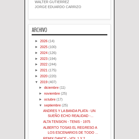
WALTER GUTIERREZ
JORGE EDUARDO CARRIZO
ARCHIVO
►
2026
(14)
►
2025
(100)
►
2024
(126)
►
2023
(194)
►
2022
(244)
►
2021
(175)
►
2020
(220)
▼
2019
(407)
►
diciembre
(11)
►
noviembre
(25)
►
octubre
(17)
▼
septiembre
(25)
ANDRES Y LA BANDA PLATA - UN
SUEÑO ECHO REALIDAD -...
ALTA TENSION - TENIS - 1975
ALBERTO TOSAS EL REGRESO A
LOS ESCENARIOS DE TODO ...
REMIX DANCE - VOL 1 Y 2