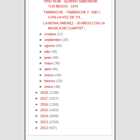
TRIO RUBI - QUIERO SABOREAR
TUS BESOS - 1979
TIMBIRICHE - TIMBIRICHE 7- 1987 (
CON LA VOZ DE TH...
LA MONA JIMENEZ - 50 AÑOS CON LA
MUSICA DE CUARTET...
►
octubre
(17)
►
septiembre
(25)
►
agosto
(44)
►
julio
(49)
►
junio
(40)
►
mayo
(38)
►
abril
(45)
►
marzo
(44)
►
febrero
(33)
►
enero
(36)
►
2018
(1138)
►
2017
(1027)
►
2016
(1155)
►
2015
(1453)
►
2014
(2008)
►
2013
(2234)
►
2012
(937)