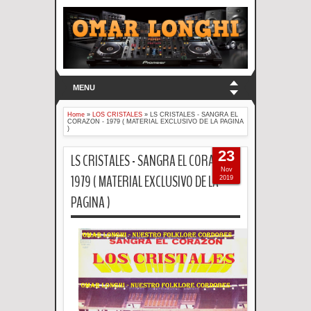
MENU
Home
»
LOS CRISTALES
»
LS CRISTALES - SANGRA EL
CORAZON - 1979 ( MATERIAL EXCLUSIVO DE LA PAGINA
)
23
LS CRISTALES - SANGRA EL CORAZON -
Nov
1979 ( MATERIAL EXCLUSIVO DE LA
2019
PAGINA )