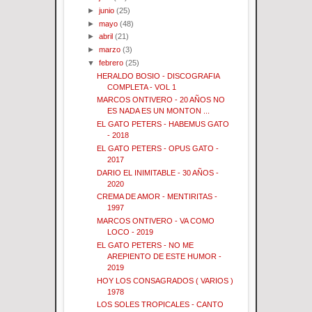
►
junio
(25)
►
mayo
(48)
►
abril
(21)
►
marzo
(3)
▼
febrero
(25)
HERALDO BOSIO - DISCOGRAFIA
COMPLETA - VOL 1
MARCOS ONTIVERO - 20 AÑOS NO
ES NADA ES UN MONTON ...
EL GATO PETERS - HABEMUS GATO
- 2018
EL GATO PETERS - OPUS GATO -
2017
DARIO EL INIMITABLE - 30 AÑOS -
2020
CREMA DE AMOR - MENTIRITAS -
1997
MARCOS ONTIVERO - VA COMO
LOCO - 2019
EL GATO PETERS - NO ME
AREPIENTO DE ESTE HUMOR -
2019
HOY LOS CONSAGRADOS ( VARIOS )
1978
LOS SOLES TROPICALES - CANTO