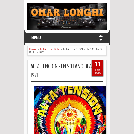
MENU
Home
»
ALTA TENSION
»
ALTA TENCION - EN SOTANO
BEAT - 1971
11
ALTA TENCION - EN SOTANO BEAT -
Feb
1971
2020