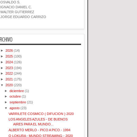
OSVALDO S.
IGNACIO DANIEL C.
WALTER GUTIERREZ
JORGE EDUARDO CARRIZO
RCHIVO
►
2026
(14)
►
2025
(100)
►
2024
(126)
►
2023
(194)
►
2022
(244)
►
2021
(175)
▼
2020
(220)
►
diciembre
(1)
►
octubre
(1)
►
septiembre
(21)
▼
agosto
(23)
VARRILETE COSMICO ( DIFUCION ) 2020
LOS ANGELES AZULES - DE BUENOS
AIRES PARA EL MUNDO...
ALBERTO MERLO - PICO A PICO - 1994
Q LOKURA - MUNDO STREAMING - 2020