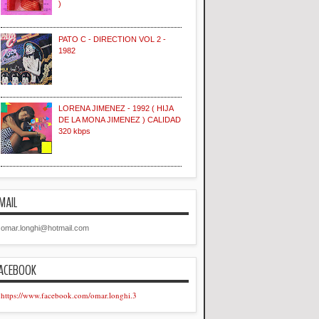
)
PATO C - DIRECTION VOL 2 -
1982
LORENA JIMENEZ - 1992 ( HIJA
DE LA MONA JIMENEZ ) CALIDAD
320 kbps
MAIL
omar.longhi@hotmail.com
ACEBOOK
https://www.facebook.com/omar.longhi.3