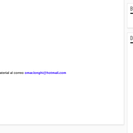
B
D
terial al correo
omar.longhi@hotmail.com