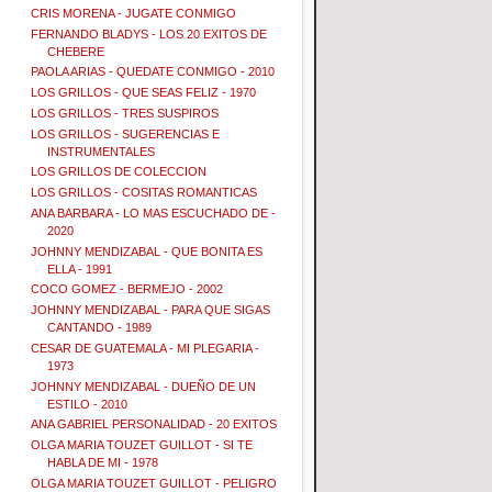
CRIS MORENA - JUGATE CONMIGO
FERNANDO BLADYS - LOS 20 EXITOS DE
CHEBERE
PAOLA ARIAS - QUEDATE CONMIGO - 2010
LOS GRILLOS - QUE SEAS FELIZ - 1970
LOS GRILLOS - TRES SUSPIROS
LOS GRILLOS - SUGERENCIAS E
INSTRUMENTALES
LOS GRILLOS DE COLECCION
LOS GRILLOS - COSITAS ROMANTICAS
ANA BARBARA - LO MAS ESCUCHADO DE -
2020
JOHNNY MENDIZABAL - QUE BONITA ES
ELLA - 1991
COCO GOMEZ - BERMEJO - 2002
JOHNNY MENDIZABAL - PARA QUE SIGAS
CANTANDO - 1989
CESAR DE GUATEMALA - MI PLEGARIA -
1973
JOHNNY MENDIZABAL - DUEÑO DE UN
ESTILO - 2010
ANA GABRIEL PERSONALIDAD - 20 EXITOS
OLGA MARIA TOUZET GUILLOT - SI TE
HABLA DE MI - 1978
OLGA MARIA TOUZET GUILLOT - PELIGRO