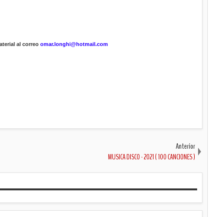
terial al correo
omar.longhi@hotmail.com
Anterior
MUSICA DISCO - 2021 ( 100 CANCIONES )