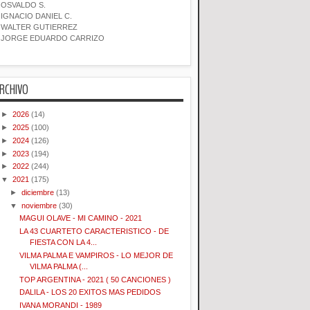
OSVALDO S.
IGNACIO DANIEL C.
WALTER GUTIERREZ
JORGE EDUARDO CARRIZO
RCHIVO
►
2026
(14)
►
2025
(100)
►
2024
(126)
►
2023
(194)
►
2022
(244)
▼
2021
(175)
►
diciembre
(13)
▼
noviembre
(30)
MAGUI OLAVE - MI CAMINO - 2021
LA 43 CUARTETO CARACTERISTICO - DE
FIESTA CON LA 4...
VILMA PALMA E VAMPIROS - LO MEJOR DE
VILMA PALMA (...
TOP ARGENTINA - 2021 ( 50 CANCIONES )
DALILA - LOS 20 EXITOS MAS PEDIDOS
IVANA MORANDI - 1989