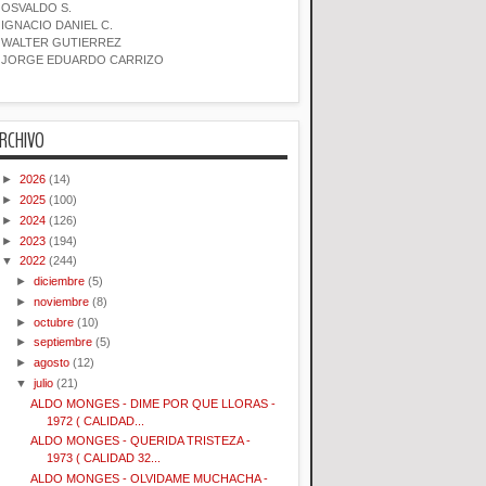
OSVALDO S.
IGNACIO DANIEL C.
WALTER GUTIERREZ
JORGE EDUARDO CARRIZO
RCHIVO
►
2026
(14)
►
2025
(100)
►
2024
(126)
►
2023
(194)
▼
2022
(244)
►
diciembre
(5)
►
noviembre
(8)
►
octubre
(10)
►
septiembre
(5)
►
agosto
(12)
▼
julio
(21)
ALDO MONGES - DIME POR QUE LLORAS -
1972 ( CALIDAD...
ALDO MONGES - QUERIDA TRISTEZA -
1973 ( CALIDAD 32...
ALDO MONGES - OLVIDAME MUCHACHA -