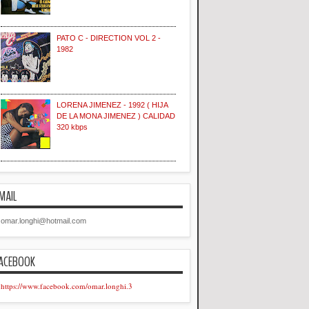
PATO C - DIRECTION VOL 2 -
1982
LORENA JIMENEZ - 1992 ( HIJA
DE LA MONA JIMENEZ ) CALIDAD
320 kbps
MAIL
omar.longhi@hotmail.com
ACEBOOK
https://www.facebook.com/omar.longhi.3