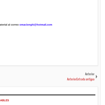
terial al correo
omar.longhi@hotmail.com
Anterior
AnteriorEntrada antigua
DABLES