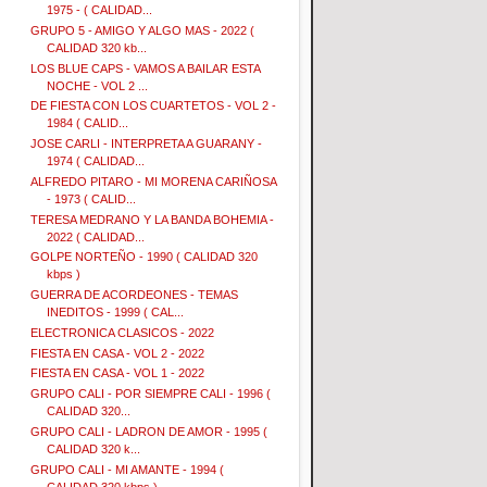
1975 - ( CALIDAD...
GRUPO 5 - AMIGO Y ALGO MAS - 2022 (
CALIDAD 320 kb...
LOS BLUE CAPS - VAMOS A BAILAR ESTA
NOCHE - VOL 2 ...
DE FIESTA CON LOS CUARTETOS - VOL 2 -
1984 ( CALID...
JOSE CARLI - INTERPRETA A GUARANY -
1974 ( CALIDAD...
ALFREDO PITARO - MI MORENA CARIÑOSA
- 1973 ( CALID...
TERESA MEDRANO Y LA BANDA BOHEMIA -
2022 ( CALIDAD...
GOLPE NORTEÑO - 1990 ( CALIDAD 320
kbps )
GUERRA DE ACORDEONES - TEMAS
INEDITOS - 1999 ( CAL...
ELECTRONICA CLASICOS - 2022
FIESTA EN CASA - VOL 2 - 2022
FIESTA EN CASA - VOL 1 - 2022
GRUPO CALI - POR SIEMPRE CALI - 1996 (
CALIDAD 320...
GRUPO CALI - LADRON DE AMOR - 1995 (
CALIDAD 320 k...
GRUPO CALI - MI AMANTE - 1994 (
CALIDAD 320 kbps )