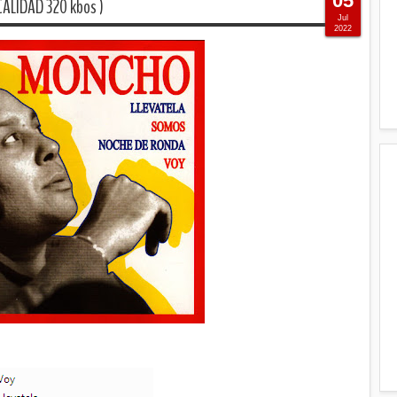
05
ALIDAD 320 kbos )
Jul
2022