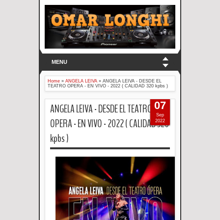
MENU
Home
»
ANGELA LEIVA
»
ANGELA LEIVA - DESDE EL
TEATRO OPERA - EN VIVO - 2022 ( CALIDAD 320 kpbs )
07
ANGELA LEIVA - DESDE EL TEATRO
Sep
OPERA - EN VIVO - 2022 ( CALIDAD 320
2022
kpbs )