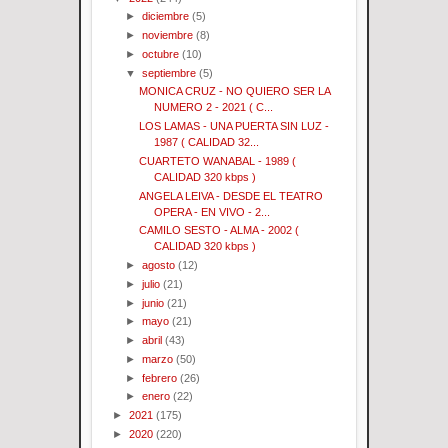
►
diciembre
(5)
►
noviembre
(8)
►
octubre
(10)
▼
septiembre
(5)
MONICA CRUZ - NO QUIERO SER LA
NUMERO 2 - 2021 ( C...
LOS LAMAS - UNA PUERTA SIN LUZ -
1987 ( CALIDAD 32...
CUARTETO WANABAL - 1989 (
CALIDAD 320 kbps )
ANGELA LEIVA - DESDE EL TEATRO
OPERA - EN VIVO - 2...
CAMILO SESTO - ALMA - 2002 (
CALIDAD 320 kbps )
►
agosto
(12)
►
julio
(21)
►
junio
(21)
►
mayo
(21)
►
abril
(43)
►
marzo
(50)
►
febrero
(26)
►
enero
(22)
►
2021
(175)
►
2020
(220)