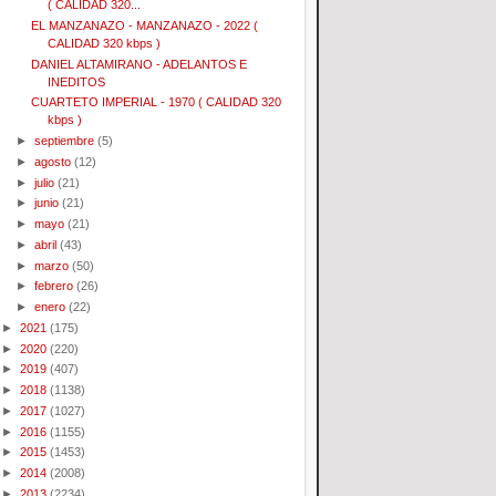
( CALIDAD 320...
EL MANZANAZO - MANZANAZO - 2022 (
CALIDAD 320 kbps )
DANIEL ALTAMIRANO - ADELANTOS E
INEDITOS
CUARTETO IMPERIAL - 1970 ( CALIDAD 320
kbps )
►
septiembre
(5)
►
agosto
(12)
►
julio
(21)
►
junio
(21)
►
mayo
(21)
►
abril
(43)
►
marzo
(50)
►
febrero
(26)
►
enero
(22)
►
2021
(175)
►
2020
(220)
►
2019
(407)
►
2018
(1138)
►
2017
(1027)
►
2016
(1155)
►
2015
(1453)
►
2014
(2008)
►
2013
(2234)