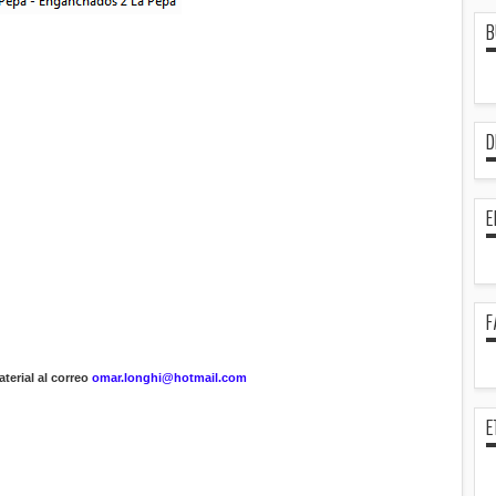
B
D
E
F
terial al correo
omar.longhi@hotmail.com
E