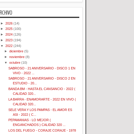
RCHIVO
►
2026
(14)
►
2025
(100)
►
2024
(126)
►
2023
(194)
▼
2022
(244)
►
diciembre
(5)
►
noviembre
(8)
▼
octubre
(10)
SABROSO - 21 ANIVERSARIO - DISCO 1 EN
VIVO - 2022 ...
SABROSO - 21 ANIVERSARIO - DISCO 2 EN
ESTUDIO - 20...
BANDA BM - HASTA EL CANSANCIO - 2022 (
CALIDAD 320...
LA BARRA - ENAMORARTE - 2022 EN VIVO (
CALIDAD 320...
SELE VERA Y LOS PAMPAS - EL AMOR ES
ASI - 2022 ( C...
PEPAMANIAS - LO MEJOR (
ENGANCHADOS ) CALIDAD 320 ...
LOS DEL FUEGO - CORAJE CORAJE - 1978