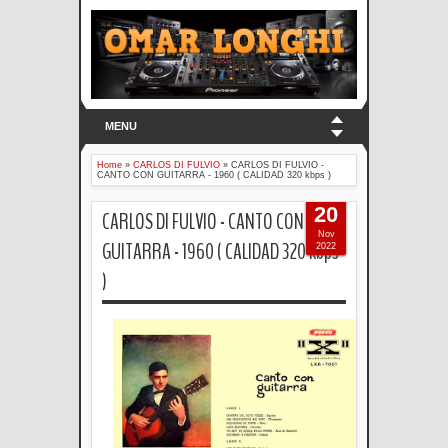
MENU
Home
»
CARLOS DI FULVIO
»
CARLOS DI FULVIO -
CANTO CON GUITARRA - 1960 ( CALIDAD 320 kbps )
20
CARLOS DI FULVIO - CANTO CON
Nov
GUITARRA - 1960 ( CALIDAD 320 kbps
2022
)