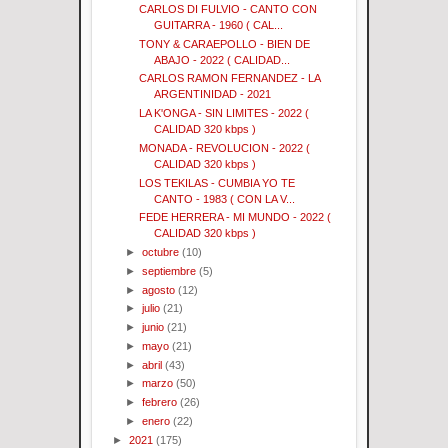
CARLOS DI FULVIO - CANTO CON
GUITARRA - 1960 ( CAL...
TONY & CARAEPOLLO - BIEN DE
ABAJO - 2022 ( CALIDAD...
CARLOS RAMON FERNANDEZ - LA
ARGENTINIDAD - 2021
LA K'ONGA - SIN LIMITES - 2022 (
CALIDAD 320 kbps )
MONADA - REVOLUCION - 2022 (
CALIDAD 320 kbps )
LOS TEKILAS - CUMBIA YO TE
CANTO - 1983 ( CON LA V...
FEDE HERRERA - MI MUNDO - 2022 (
CALIDAD 320 kbps )
►
octubre
(10)
►
septiembre
(5)
►
agosto
(12)
►
julio
(21)
►
junio
(21)
►
mayo
(21)
►
abril
(43)
►
marzo
(50)
►
febrero
(26)
►
enero
(22)
►
2021
(175)