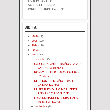
IGNACIO DANIEL C.
WALTER GUTIERREZ
JORGE EDUARDO CARRIZO
ARCHIVO
►
2026
(14)
►
2025
(100)
►
2024
(126)
►
2023
(194)
▼
2022
(244)
▼
diciembre
(5)
CARLOS INFANTE - 40 AÑOS - 2022 (
CALIDAD 320 kbps )
RONNY EL LOBO - 2022 ( CALIDAD
320 kbps )
DIFUSION FIN DE AÑO - 2022 (
CAIDAD 320 kbps )
ULISES BUENO - NO ME PUEDEN
PARAR - 2022 ( CALIDAD...
LOS CUMBIA ROCK - SUBASE AL 60 -
1988 ( CALIDAD 32...
►
noviembre
(8)