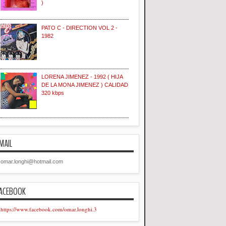
)
PATO C - DIRECTION VOL 2 -
1982
LORENA JIMENEZ - 1992 ( HIJA
DE LA MONA JIMENEZ ) CALIDAD
320 kbps
MAIL
omar.longhi@hotmail.com
ACEBOOK
https://www.facebook.com/omar.longhi.3