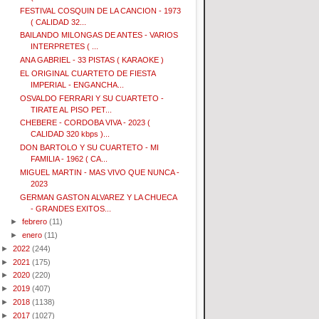
FESTIVAL COSQUIN DE LA CANCION - 1973
( CALIDAD 32...
BAILANDO MILONGAS DE ANTES - VARIOS
INTERPRETES ( ...
ANA GABRIEL - 33 PISTAS ( KARAOKE )
EL ORIGINAL CUARTETO DE FIESTA
IMPERIAL - ENGANCHA...
OSVALDO FERRARI Y SU CUARTETO -
TIRATE AL PISO PET...
CHEBERE - CORDOBA VIVA - 2023 (
CALIDAD 320 kbps )...
DON BARTOLO Y SU CUARTETO - MI
FAMILIA - 1962 ( CA...
MIGUEL MARTIN - MAS VIVO QUE NUNCA -
2023
GERMAN GASTON ALVAREZ Y LA CHUECA
- GRANDES EXITOS...
►
febrero
(11)
►
enero
(11)
►
2022
(244)
►
2021
(175)
►
2020
(220)
►
2019
(407)
►
2018
(1138)
►
2017
(1027)