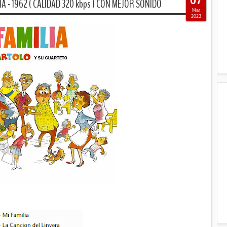
07
A - 1962 ( CALIDAD 320 kbps ) CON MEJOR SONIDO
Mar
2023