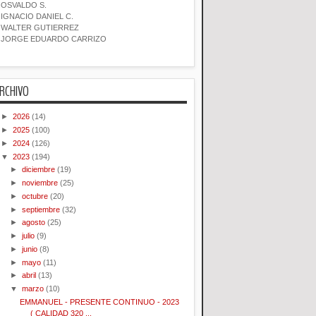
OSVALDO S.
IGNACIO DANIEL C.
WALTER GUTIERREZ
JORGE EDUARDO CARRIZO
RCHIVO
►
2026
(14)
►
2025
(100)
►
2024
(126)
▼
2023
(194)
►
diciembre
(19)
►
noviembre
(25)
►
octubre
(20)
►
septiembre
(32)
►
agosto
(25)
►
julio
(9)
►
junio
(8)
►
mayo
(11)
►
abril
(13)
▼
marzo
(10)
EMMANUEL - PRESENTE CONTINUO - 2023
( CALIDAD 320 ...