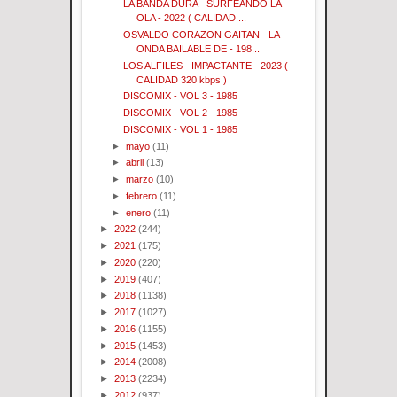
LA BANDA DURA - SURFEANDO LA
OLA - 2022 ( CALIDAD ...
OSVALDO CORAZON GAITAN - LA
ONDA BAILABLE DE - 198...
LOS ALFILES - IMPACTANTE - 2023 (
CALIDAD 320 kbps )
DISCOMIX - VOL 3 - 1985
DISCOMIX - VOL 2 - 1985
DISCOMIX - VOL 1 - 1985
►
mayo
(11)
►
abril
(13)
►
marzo
(10)
►
febrero
(11)
►
enero
(11)
►
2022
(244)
►
2021
(175)
►
2020
(220)
►
2019
(407)
►
2018
(1138)
►
2017
(1027)
►
2016
(1155)
►
2015
(1453)
►
2014
(2008)
►
2013
(2234)
►
2012
(937)