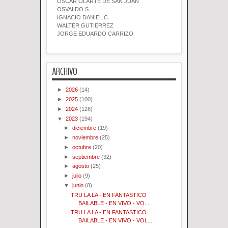
OSCAR OLARTE DE SAN JUAN
OSVALDO S.
IGNACIO DANIEL C.
WALTER GUTIERREZ
JORGE EDUARDO CARRIZO
ARCHIVO
►
2026
(14)
►
2025
(100)
►
2024
(126)
▼
2023
(194)
►
diciembre
(19)
►
noviembre
(25)
►
octubre
(20)
►
septiembre
(32)
►
agosto
(25)
►
julio
(9)
▼
junio
(8)
TRU LA LA - EN FANTASTICO
BAILABLE - EN VIVO - VO...
TRU LA LA - EN FANTASTICO
BAILABLE - EN VIVO - VOL...