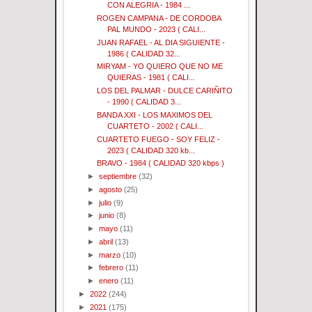
CON ALEGRIA - 1984 ...
ROGEN CAMPANA - DE CORDOBA
PAL MUNDO - 2023 ( CALI...
JUAN RAFAEL - AL DIA SIGUIENTE -
1986 ( CALIDAD 32...
MIRYAM - YO QUIERO QUE NO ME
QUIERAS - 1981 ( CALI...
LOS DEL PALMAR - DULCE CARIÑITO
- 1990 ( CALIDAD 3...
BANDA XXI - LOS MAXIMOS DEL
CUARTETO - 2002 ( CALI...
CUARTETO FUEGO - SOY FELIZ -
2023 ( CALIDAD 320 kb...
BRAVO - 1984 ( CALIDAD 320 kbps )
►
septiembre
(32)
►
agosto
(25)
►
julio
(9)
►
junio
(8)
►
mayo
(11)
►
abril
(13)
►
marzo
(10)
►
febrero
(11)
►
enero
(11)
►
2022
(244)
►
2021
(175)