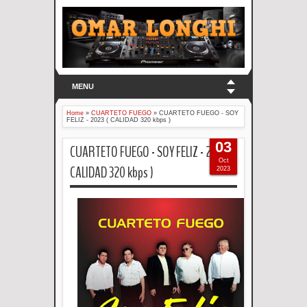
MENU
Home
»
CUARTETO FUEGO
»
CUARTETO FUEGO - SOY
FELIZ - 2023 ( CALIDAD 320 kbps )
03
CUARTETO FUEGO - SOY FELIZ - 2023 (
Oct
CALIDAD 320 kbps )
2023