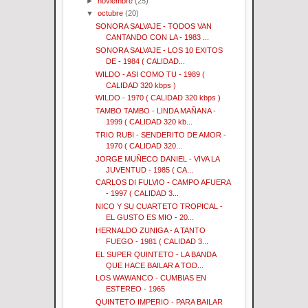
►
noviembre
(25)
▼
octubre
(20)
SONORA SALVAJE - TODOS VAN
CANTANDO CON LA - 1983 ...
SONORA SALVAJE - LOS 10 EXITOS
DE - 1984 ( CALIDAD...
WILDO - ASI COMO TU - 1989 (
CALIDAD 320 kbps )
WILDO - 1970 ( CALIDAD 320 kbps )
TAMBO TAMBO - LINDA MAÑANA -
1999 ( CALIDAD 320 kb...
TRIO RUBI - SENDERITO DE AMOR -
1970 ( CALIDAD 320...
JORGE MUÑECO DANIEL - VIVA LA
JUVENTUD - 1985 ( CA...
CARLOS DI FULVIO - CAMPO AFUERA
- 1997 ( CALIDAD 3...
NICO Y SU CUARTETO TROPICAL -
EL GUSTO ES MIO - 20...
HERNALDO ZUNIGA - A TANTO
FUEGO - 1981 ( CALIDAD 3...
EL SUPER QUINTETO - LA BANDA
QUE HACE BAILAR A TOD...
LOS WAWANCO - CUMBIAS EN
ESTEREO - 1965
QUINTETO IMPERIO - PARA BAILAR