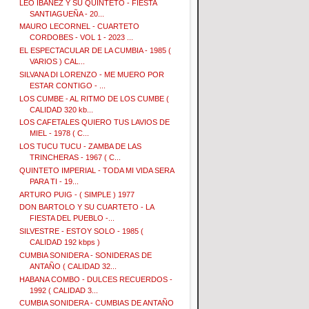
LEO IBAÑEZ Y SU QUINTETO - FIESTA
SANTIAGUEÑA - 20...
MAURO LECORNEL - CUARTETO
CORDOBES - VOL 1 - 2023 ...
EL ESPECTACULAR DE LA CUMBIA - 1985 (
VARIOS ) CAL...
SILVANA DI LORENZO - ME MUERO POR
ESTAR CONTIGO - ...
LOS CUMBE - AL RITMO DE LOS CUMBE (
CALIDAD 320 kb...
LOS CAFETALES QUIERO TUS LAVIOS DE
MIEL - 1978 ( C...
LOS TUCU TUCU - ZAMBA DE LAS
TRINCHERAS - 1967 ( C...
QUINTETO IMPERIAL - TODA MI VIDA SERA
PARA TI - 19...
ARTURO PUIG - ( SIMPLE ) 1977
DON BARTOLO Y SU CUARTETO - LA
FIESTA DEL PUEBLO -...
SILVESTRE - ESTOY SOLO - 1985 (
CALIDAD 192 kbps )
CUMBIA SONIDERA - SONIDERAS DE
ANTAÑO ( CALIDAD 32...
HABANA COMBO - DULCES RECUERDOS -
1992 ( CALIDAD 3...
CUMBIA SONIDERA - CUMBIAS DE ANTAÑO