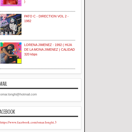
)
PATO C - DIRECTION VOL 2 -
1982
LORENA JIMENEZ - 1992 ( HIJA
DE LA MONA JIMENEZ ) CALIDAD
320 kbps
MAIL
omar.longhi@hotmail.com
ACEBOOK
https://www.facebook.com/omar.longhi.3