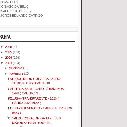
OSVALDO S.
IGNACIO DANIEL C.
WALTER GUTIERREZ
JORGE EDUARDO CARRIZO
RCHIVO
►
2026
(14)
►
2025
(100)
►
2024
(126)
▼
2023
(194)
►
diciembre
(19)
▼
noviembre
(25)
ENRIQUE RODRIGUEZ - BAILANDO
TODOS LOS RITMOS - 19...
CARLITOS BALA - GANO LA BANDERA -
1978 ( CALIDAD 3...
PELUSA - TRANSPARENTE - 2023 (
CALIDAD 320 kbps )
NUESTRA JUVENTUD - 1968 ( CALIDAD 320
kbps )
OSVALDO CORAZON GAITAN - SUS
MAYORES IMPACTOS - 19...