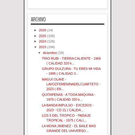
ARCHIVO
►
2026
(14)
►
2025
(100)
►
2024
(126)
▼
2023
(194)
▼
diciembre
(19)
TRIO RUBI - TIERRA CALIENTE - 1969
( CALIDAD 320 k...
GRUPO DULZURA - TU ERES MI VIDA
- 1995 ( CALIDAD 3...
MAGUI OLAVE -
LAVOZFEMENINADELCUARTETO -
2023 ( EN...
QUITAPENAS - A TODA MAQUINA -
1979 ( CALIDAD 320 k...
LA BANDA IMPULSO - EXCESOS -
2023 - CD 21 ( CALIDA...
LOS 5 DEL TROPICO - PAISAJE
TROPICAL - 1975 ( CALI...
LA MONA JIMENEZ - EL BAILE MAS
GRANDE DEL UNIVERSO...