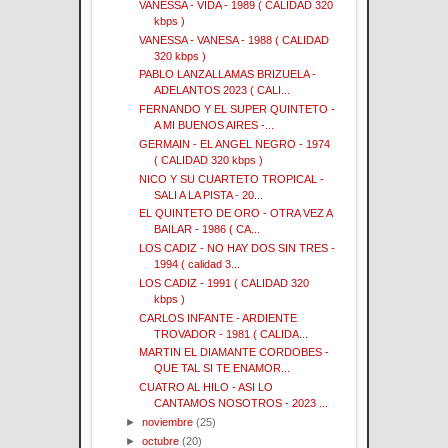
VANESSA - VIDA - 1989 ( CALIDAD 320
kbps )
VANESSA - VANESA - 1988 ( CALIDAD
320 kbps )
PABLO LANZALLAMAS BRIZUELA -
ADELANTOS 2023 ( CALI...
FERNANDO Y EL SUPER QUINTETO -
A MI BUENOS AIRES -...
GERMAIN - EL ANGEL NEGRO - 1974
( CALIDAD 320 kbps )
NICO Y SU CUARTETO TROPICAL -
SALI A LA PISTA - 20...
EL QUINTETO DE ORO - OTRA VEZ A
BAILAR - 1986 ( CA...
LOS CADIZ - NO HAY DOS SIN TRES -
1994 ( calidad 3...
LOS CADIZ - 1991 ( CALIDAD 320
kbps )
CARLOS INFANTE - ARDIENTE
TROVADOR - 1981 ( CALIDA...
MARTIN EL DIAMANTE CORDOBES -
QUE TAL SI TE ENAMOR...
CUATRO AL HILO - ASI LO
CANTAMOS NOSOTROS - 2023 ...
►
noviembre
(25)
►
octubre
(20)