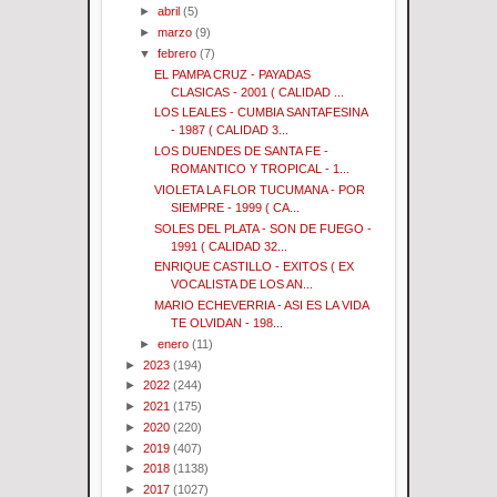
►
abril
(5)
►
marzo
(9)
▼
febrero
(7)
EL PAMPA CRUZ - PAYADAS
CLASICAS - 2001 ( CALIDAD ...
LOS LEALES - CUMBIA SANTAFESINA
- 1987 ( CALIDAD 3...
LOS DUENDES DE SANTA FE -
ROMANTICO Y TROPICAL - 1...
VIOLETA LA FLOR TUCUMANA - POR
SIEMPRE - 1999 ( CA...
SOLES DEL PLATA - SON DE FUEGO -
1991 ( CALIDAD 32...
ENRIQUE CASTILLO - EXITOS ( EX
VOCALISTA DE LOS AN...
MARIO ECHEVERRIA - ASI ES LA VIDA
TE OLVIDAN - 198...
►
enero
(11)
►
2023
(194)
►
2022
(244)
►
2021
(175)
►
2020
(220)
►
2019
(407)
►
2018
(1138)
►
2017
(1027)