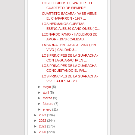
LOS ELEGIDOS DE WALTER - EL
CUARTETO DE SIEMPRE - ...
CUARTETO BACARA - YA SE VIENE
EL CHAPARRON - 1977 ...
LOS HERMANOS CUESTAS -
ESENCIALES 30 CANCIONES ( C...
LEONARDO FAVIO - HABLEMOS DE
AMOR - 1978 ( CALIDAD...
LA BARRA - EN LA SALA - 2024 ( EN
VIVO ) CALIDAD 3...
LOS PRINCIPES DE LA GUARACHA -
CON LA GUARACHA EN ...
LOS PRINCIPES DE LA GUARACHA -
CONQUISTANDO EL PAI...
LOS PRINCIPES DE LA GUARACHA -
VIVE LA FIESTA - 20...
►
mayo
(5)
►
abril
(5)
►
marzo
(9)
►
febrero
(7)
►
enero
(11)
►
2023
(194)
►
2022
(244)
►
2021
(175)
►
2020
(220)