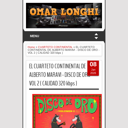
MENU
Home
»
CUARTETO CONTINENTAL
»
EL CUARTETO
CONTINENTAL DE ALBERTO MARAVI - DISCO DE ORO -
VOL 2 ( CALIDAD 320 kbps )
08
EL CUARTETO CONTINENTAL DE
Jan
ALBERTO MARAVI - DISCO DE ORO -
2026
VOL 2 ( CALIDAD 320 kbps )