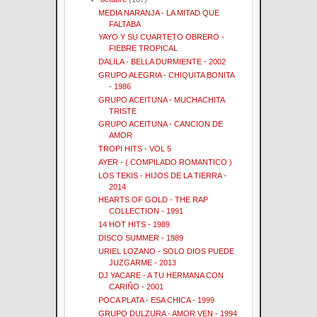
MEDIA NARANJA - LA MITAD QUE
FALTABA
YAYO Y SU CUARTETO OBRERO -
FIEBRE TROPICAL
DALILA - BELLA DURMIENTE - 2002
GRUPO ALEGRIA - CHIQUITA BONITA
- 1986
GRUPO ACEITUNA - MUCHACHITA
TRISTE
GRUPO ACEITUNA - CANCION DE
AMOR
TROPI HITS - VOL 5
AYER - ( COMPILADO ROMANTICO )
LOS TEKIS - HIJOS DE LA TIERRA -
2014
HEARTS OF GOLD - THE RAP
COLLECTION - 1991
14 HOT HITS - 1989
DISCO SUMMER - 1989
URIEL LOZANO - SOLO DIOS PUEDE
JUZGARME - 2013
DJ YACARE - A TU HERMANA CON
CARIÑO - 2001
POCA PLATA - ESA CHICA - 1999
GRUPO DULZURA - AMOR VEN - 1994