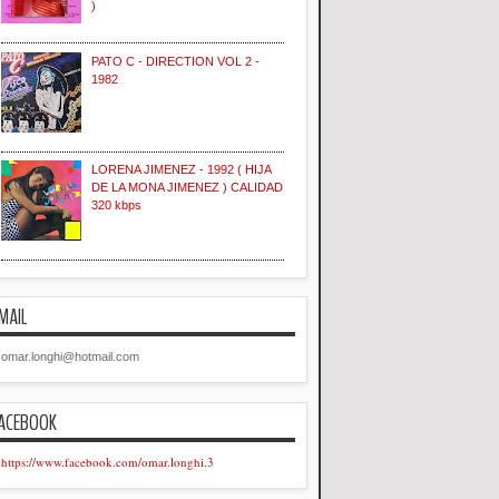
)
PATO C - DIRECTION VOL 2 -
1982
LORENA JIMENEZ - 1992 ( HIJA
DE LA MONA JIMENEZ ) CALIDAD
320 kbps
MAIL
omar.longhi@hotmail.com
ACEBOOK
https://www.facebook.com/omar.longhi.3