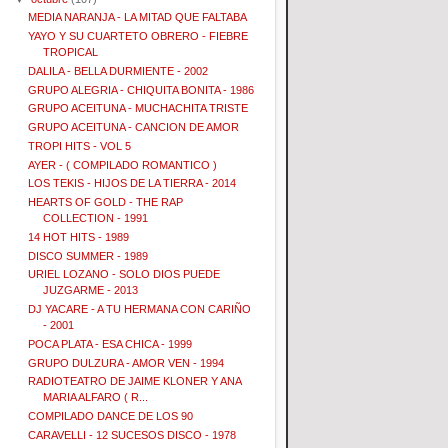
MEDIA NARANJA - LA MITAD QUE FALTABA
YAYO Y SU CUARTETO OBRERO - FIEBRE
TROPICAL
DALILA - BELLA DURMIENTE - 2002
GRUPO ALEGRIA - CHIQUITA BONITA - 1986
GRUPO ACEITUNA - MUCHACHITA TRISTE
GRUPO ACEITUNA - CANCION DE AMOR
TROPI HITS - VOL 5
AYER - ( COMPILADO ROMANTICO )
LOS TEKIS - HIJOS DE LA TIERRA - 2014
HEARTS OF GOLD - THE RAP
COLLECTION - 1991
14 HOT HITS - 1989
DISCO SUMMER - 1989
URIEL LOZANO - SOLO DIOS PUEDE
JUZGARME - 2013
DJ YACARE - A TU HERMANA CON CARIÑO
- 2001
POCA PLATA - ESA CHICA - 1999
GRUPO DULZURA - AMOR VEN - 1994
RADIOTEATRO DE JAIME KLONER Y ANA
MARIA ALFARO ( R...
COMPILADO DANCE DE LOS 90
CARAVELLI - 12 SUCESOS DISCO - 1978