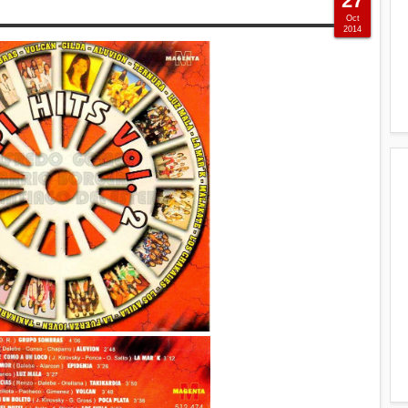
27
Oct
2014