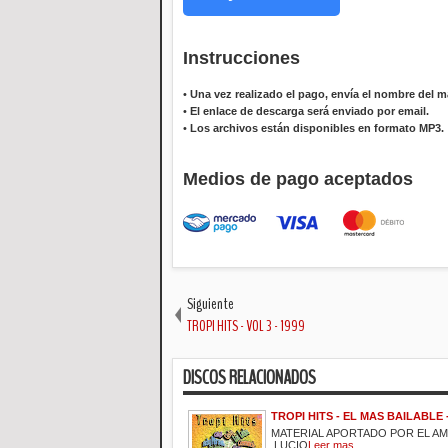
Instrucciones
•
Una vez realizado el pago, envía el nombre del ma
•
El enlace de descarga será enviado por email.
•
Los archivos están disponibles en formato MP3.
Medios de pago aceptados
Siguiente
TROPI HITS - VOL 3 - 1999
DISCOS RELACIONADOS
TROPI HITS - EL MAS BAILABLE -
MATERIAL APORTADO POR EL A
LUCIO
Leer mas