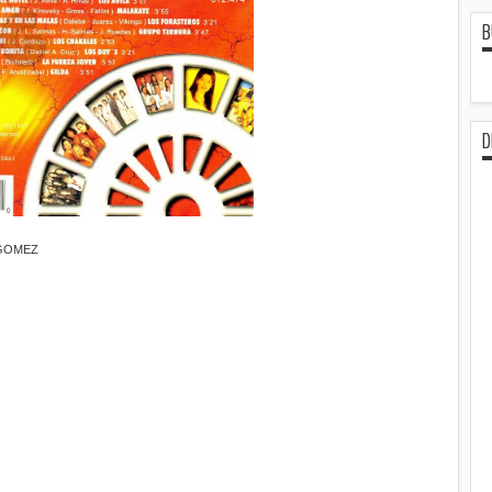
B
D
 GOMEZ