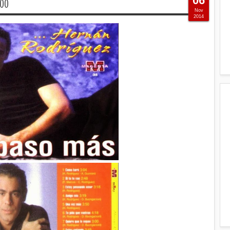
06
000
Nov
2014