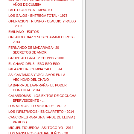
AÑOS DE CUMBIA
PALITO ORTEGA - IMPACTO
LOS GALOS - ENTREGA TOTAL - 1973
OPERACION TRIUNFO - CLAUDIO Y PABLO
- 2003
EMILIANO - EXITOS
ORLANDO DIAZ Y SUS CHAMAMECEROS -
2014
FERNANDO DE MADARIAGA - 20
SECRETOS DE AMOR
GRUPO ALEGRIA - 2 CD 1998 Y 2001
EL CHAVO DEL 8 - ESO ESO ESO
PALA ANCHA - CUMBIA CALLEJERA
ASI CANTAMOS Y VACILAMOS EN LA
VECINDAD DEL CHAVO
LA BARRA DE LA ARRAÑA - EL PODER
CONTINUA - 2014
CALABROMAS - LOS EXITOS DE COCUCHA
EFERVESCENTE - ...
LOS MIRLOS - LO MEJOR DE - VOL 2
LOS INFILTRADOS - ES CUARTETO - 2014
CANCIONES PARA UNA TARDE DE LLUVIA (
VARIOS )
MIGUEL FIGUEROA - ASI TOCO YO - 2014
LOS MANSEROS SANTIAGUEÑOS - 20