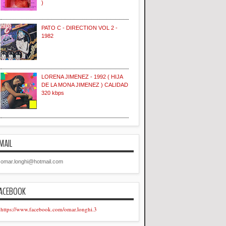
)
PATO C - DIRECTION VOL 2 -
1982
LORENA JIMENEZ - 1992 ( HIJA
DE LA MONA JIMENEZ ) CALIDAD
320 kbps
MAIL
omar.longhi@hotmail.com
ACEBOOK
https://www.facebook.com/omar.longhi.3