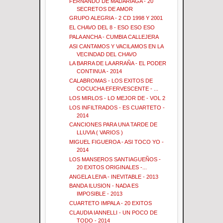
FERNANDO DE MADARIAGA - 20
SECRETOS DE AMOR
GRUPO ALEGRIA - 2 CD 1998 Y 2001
EL CHAVO DEL 8 - ESO ESO ESO
PALA ANCHA - CUMBIA CALLEJERA
ASI CANTAMOS Y VACILAMOS EN LA
VECINDAD DEL CHAVO
LA BARRA DE LA ARRAÑA - EL PODER
CONTINUA - 2014
CALABROMAS - LOS EXITOS DE
COCUCHA EFERVESCENTE - ...
LOS MIRLOS - LO MEJOR DE - VOL 2
LOS INFILTRADOS - ES CUARTETO -
2014
CANCIONES PARA UNA TARDE DE
LLUVIA ( VARIOS )
MIGUEL FIGUEROA - ASI TOCO YO -
2014
LOS MANSEROS SANTIAGUEÑOS -
20 EXITOS ORIGINALES -...
ANGELA LEIVA - INEVITABLE - 2013
BANDA ILUSION - NADA ES
IMPOSIBLE - 2013
CUARTETO IMPALA - 20 EXITOS
CLAUDIA IANNELLI - UN POCO DE
TODO - 2014