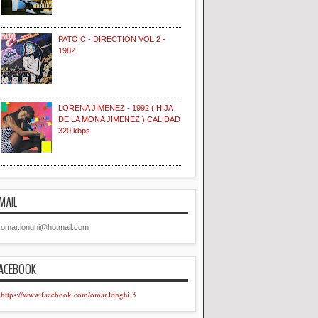
PATO C - DIRECTION VOL 2 -
1982
LORENA JIMENEZ - 1992 ( HIJA
DE LA MONA JIMENEZ ) CALIDAD
320 kbps
MAIL
omar.longhi@hotmail.com
ACEBOOK
https://www.facebook.com/omar.longhi.3