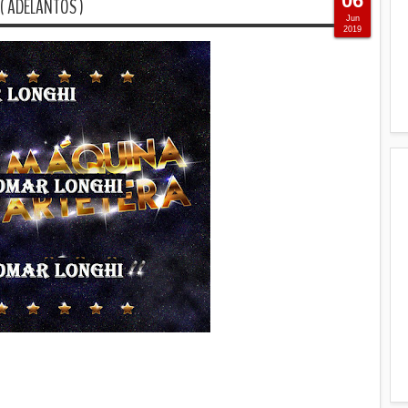
06
 ( ADELANTOS )
Jun
2019