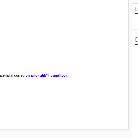
B
D
terial al correo
omar.longhi@hotmail.com