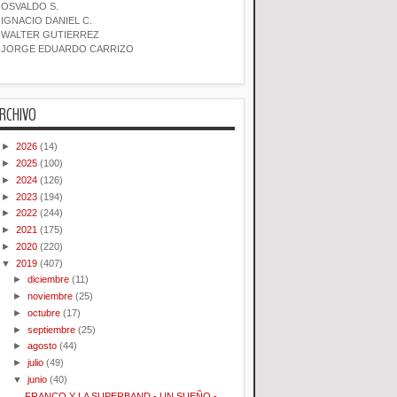
OSVALDO S.
IGNACIO DANIEL C.
WALTER GUTIERREZ
JORGE EDUARDO CARRIZO
RCHIVO
►
2026
(14)
►
2025
(100)
►
2024
(126)
►
2023
(194)
►
2022
(244)
►
2021
(175)
►
2020
(220)
▼
2019
(407)
►
diciembre
(11)
►
noviembre
(25)
►
octubre
(17)
►
septiembre
(25)
►
agosto
(44)
►
julio
(49)
▼
junio
(40)
FRANCO Y LA SUPERBAND - UN SUEÑO -